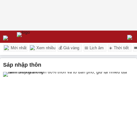
Mới nhất
Xem nhiều
💰 Giá vàng
📅 Lịch âm
☀️ Thời tiết

sáp nhập thôn