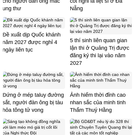
cho người đàn ông mắc
cốt nghi là liệt sĩ ở Đà
ung thư
Nẵng
Đề xuất dịp Quốc khánh
5 thí sinh liên quan gian
năm 2027 được nghỉ 4
lận thi ở Quảng Trị được
ngày liên tục
đăng ký thi lại vào năm
2027
Đứng ở mép taluy đường
Ảnh hiếm thời đỉnh cao
sắt, người đàn ông bị tàu
nhan sắc của minh tinh
hỏa tông tử vong
Thẩm Thuý Hằng