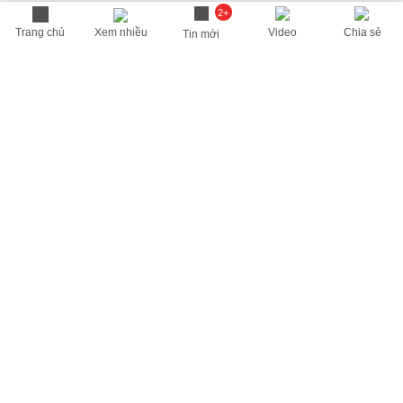
2+
Trang chủ
Xem nhiều
Video
Chia sẻ
Tin mới
THÔNG TIN HỮU ÍCH
Cập nhật nhanh các thông tin được quan tâm mỗi ngày
Lịch âm hôm nay
Dự báo thời tiết hôm nay