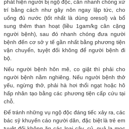
phát hiện người bị ngộ độc, cần nhanh chóng xử
trí bằng cách như gây nôn ngay lập tức, cho
uống đủ nước (tốt nhất là dùng oresol) và bổ
sung thêm than hoạt (liều 1gam/kg cân cặng
người bệnh), sau đó nhanh chóng đưa người
bệnh đến cơ sở y tế gần nhất bằng phương tiện
vận chuyển, tuyệt đối không để người bệnh đi
bộ.
Nếu người bệnh hôn mê, co giật thì phải cho
người bệnh nằm nghiêng. Nếu người bệnh thở
yếu, ngừng thở, phải hà hơi thổi ngạt hoặc hô
hấp nhân tạo bằng các phương tiện cấp cứu tại
chỗ.
Để tránh những vụ ngộ độc đáng tiếc xảy ra, các
bác sỹ khuyến cáo người dân, đặc biệt là trẻ em
tuyệt đối không ăn các loại cây, củ, quả lạ mọc