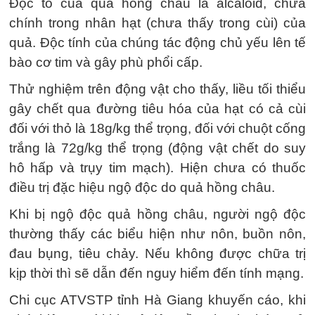
Độc tố của quả hồng châu là alcaloid, chứa
chính trong nhân hạt (chưa thấy trong cùi) của
quả. Độc tính của chúng tác động chủ yếu lên tế
bào cơ tim và gây phù phổi cấp.
Thử nghiệm trên động vật cho thấy, liều tối thiểu
gây chết qua đường tiêu hóa của hạt có cả cùi
đối với thỏ là 18g/kg thể trọng, đối với chuột cống
trắng là 72g/kg thể trọng (động vật chết do suy
hô hấp và trụy tim mạch). Hiện chưa có thuốc
điều trị đặc hiệu ngộ độc do quả hồng châu.
Khi bị ngộ độc quả hồng châu, người ngộ độc
thường thấy các biểu hiện như nôn, buồn nôn,
đau bụng, tiêu chảy. Nếu không được chữa trị
kịp thời thì sẽ dẫn đến nguy hiểm đến tính mạng.
Chi cục ATVSTP tỉnh Hà Giang khuyến cáo, khi