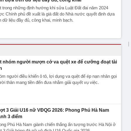
 trong những định hướng khi sửa Luật Đất đai năm 2024
c Chính phủ đề xuất là giá đất do Nhà nước quyết định dựa
n dữ liệu đầy đủ, công khai, minh bạch.
t nhóm người mượn cớ va quệt xe để cưỡng đoạt tài
n
m người điều khiển ô tô, lợi dụng va quệt để ép nạn nhân gọi
ời thân mang tiền đến đưa nhằm giải quyết vụ việc.
ợt 3 Giải U16 nữ VĐQG 2026: Phong Phú Hà Nam
ành 3 điểm
ong Phú Hà Nam giành chiến thắng ấn tượng trước Hà Nội ở
t 3 Giải bóng đá nữ vô địch U16 Quốc gia 2026.