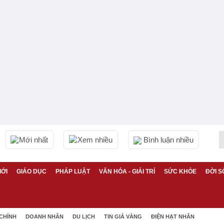
Mới nhất
Xem nhiều
Bình luận nhiều
IỚI
GIÁO DỤC
PHÁP LUẬT
VĂN HÓA - GIẢI TRÍ
SỨC KHỎE
ĐỜI S
 CHÍNH
DOANH NHÂN
DU LỊCH
TIN GIÁ VÀNG
ĐIỆN HẠT NHÂN