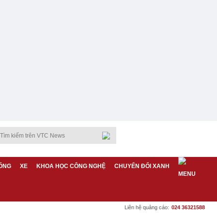
ỐNG
XE
KHOA HỌC CÔNG NGHỆ
CHUYỂN ĐỔI XANH
Liên hệ quảng cáo:
024 36321588