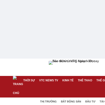
THỜI SỰ
VTC NEWS TV
KINH TẾ
THỂ THAO
THẾ G
THỊ TRƯỜNG
BẤT ĐỘNG SẢN
ĐẦU TƯ
TÀI