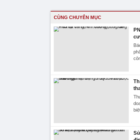
CÙNG CHUYÊN MỤC
PN
cư
Báo
phẩ
côn
Th
th
Thư
doa
biệ
Sử
đị