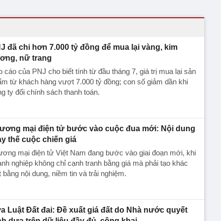
J đã chi hơn 7.000 tỷ đồng để mua lại vàng, kim
ơng, nữ trang
 cáo của PNJ cho biết tính từ đầu tháng 7, giá trị mua lại sản
m từ khách hàng vượt 7.000 tỷ đồng; con số giảm dần khi
g ty đổi chính sách thanh toán.
ương mại điện tử bước vào cuộc đua mới: Nội dung
ay thế cuộc chiến giá
ơng mại điện tử Việt Nam đang bước vào giai đoạn mới, khi
nh nghiệp không chỉ cạnh tranh bằng giá mà phải tạo khác
t bằng nội dung, niềm tin và trải nghiệm.
a Luật Đất đai: Đề xuất giá đất do Nhà nước quyết
nh dựa trên dữ liệu đầy đủ, công khai