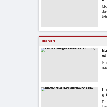
Một
đượ
trê
TIN MỚI
Bắ
sả
Nhó
ngư
Lư
gi
Ph
lượ