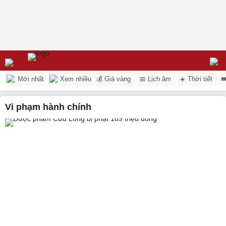
Mới nhất
Xem nhiều
💰 Giá vàng
📅 Lịch âm
☀️ Thời tiết

vi phạm hành chính