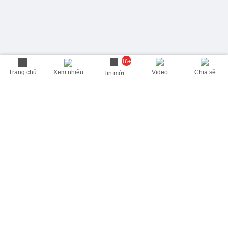
16+
Trang chủ
Xem nhiều
Video
Chia sẻ
Tin mới
THÔNG TIN HỮU ÍCH