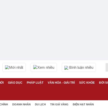
Mới nhất
Xem nhiều
Bình luận nhiều
IỚI
GIÁO DỤC
PHÁP LUẬT
VĂN HÓA - GIẢI TRÍ
SỨC KHỎE
ĐỜI S
 CHÍNH
DOANH NHÂN
DU LỊCH
TIN GIÁ VÀNG
ĐIỆN HẠT NHÂN