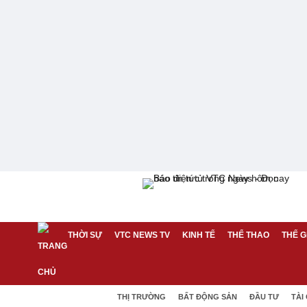
THỜI SỰ
VTC NEWS TV
KINH TẾ
THỂ THAO
THẾ G
THỊ TRƯỜNG
BẤT ĐỘNG SẢN
ĐẦU TƯ
TÀI