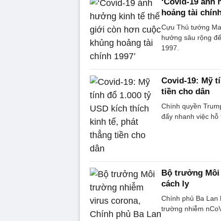
‘Covid-19 ảnh 
hoảng tài chính
Cựu Thủ tướng Mal
hưởng sâu rộng đế
1997.
Covid-19: Mỹ tí
tiền cho dân
Chính quyền Trump đ
đẩy nhanh việc hỗ 
Bộ trưởng Môi 
cách ly
Chính phủ Ba Lan 
trường nhiễm nCoV