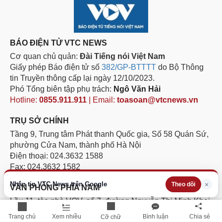
BÁO ĐIỆN TỬ VTC NEWS
Cơ quan chủ quản:
Đài Tiếng nói Việt Nam
Giấy phép Báo điện tử số
382/GP-BTTTT
do Bộ Thông
tin Truyền thông cấp lại ngày 12/10/2023.
Phó Tổng biên tập phụ trách:
Ngô Văn Hải
Hotline:
0855.911.911
| Email:
toasoan@vtcnews.vn
TRỤ SỞ CHÍNH
Tầng 9, Trung tâm Phát thanh Quốc gia, Số 58 Quán Sứ,
phường Cửa Nam, thành phố Hà Nội
Điện thoại: 024.3632 1588
Fax: 024.3632 1582
Nhận tin VTC News trên Google
×
Theo dõi
VĂN PHÒNG PHÍA NAM
Lầu 11, tòa nhà VOV, số 7, đường Nguyễn Thị Minh Khai,
phường Sài Gòn, Thành phố Hồ Chí Minh.
Trang chủ
Xem nhiều
Bình luận
Chia sẻ
Cỡ chữ