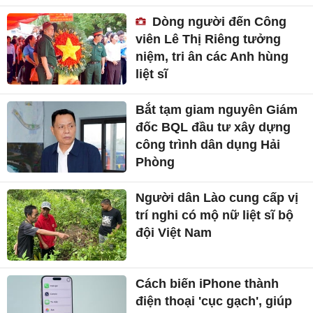
Dòng người đến Công
viên Lê Thị Riêng tưởng
niệm, tri ân các Anh hùng
liệt sĩ
Bắt tạm giam nguyên Giám
đốc BQL đầu tư xây dựng
công trình dân dụng Hải
Phòng
Người dân Lào cung cấp vị
trí nghi có mộ nữ liệt sĩ bộ
đội Việt Nam
Cách biến iPhone thành
điện thoại 'cục gạch', giúp