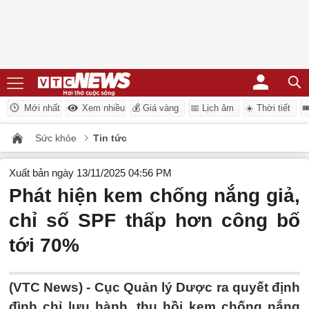
Mới nhất
Xem nhiều
💰 Giá vàng
📅 Lịch âm
☀️ Thời tiết

Sức khỏe
Tin tức
Xuất bản ngày 13/11/2025 04:56 PM
Phát hiện kem chống nắng giả,
chỉ số SPF thấp hơn công bố
tới 70%
(VTC News) -
Cục Quản lý Dược ra quyết định
đình chỉ lưu hành, thu hồi kem chống nắng