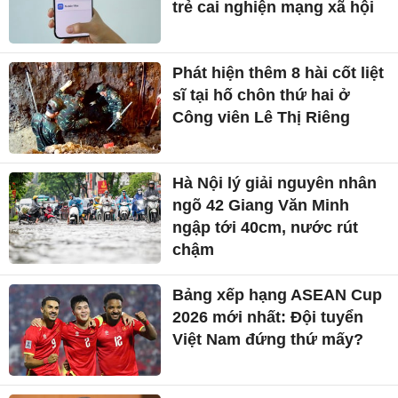
trẻ cai nghiện mạng xã hội
Phát hiện thêm 8 hài cốt liệt
sĩ tại hố chôn thứ hai ở
Công viên Lê Thị Riêng
Hà Nội lý giải nguyên nhân
ngõ 42 Giang Văn Minh
ngập tới 40cm, nước rút
chậm
Bảng xếp hạng ASEAN Cup
2026 mới nhất: Đội tuyển
Việt Nam đứng thứ mấy?