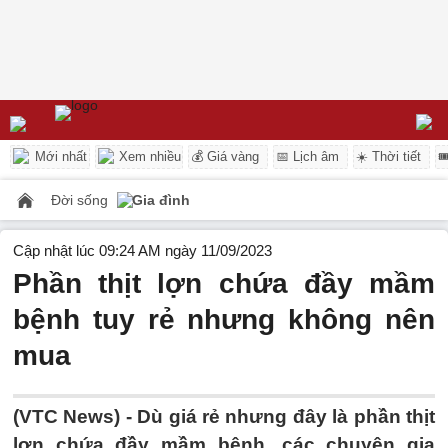
Mới nhất
Xem nhiều
💰 Giá vàng
📅 Lịch âm
☀️ Thời tiết

Đời sống
Gia đình
Cập nhật lúc 09:24 AM ngày 11/09/2023
Phần thịt lợn chứa đầy mầm
bệnh tuy rẻ nhưng không nên
mua
(VTC News) -
Dù giá rẻ nhưng đây là phần thịt
lợn chứa đầy mầm bệnh, các chuyên gia