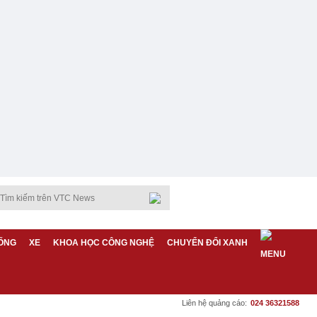
ỐNG
XE
KHOA HỌC CÔNG NGHỆ
CHUYỂN ĐỔI XANH
Liên hệ quảng cáo:
024 36321588