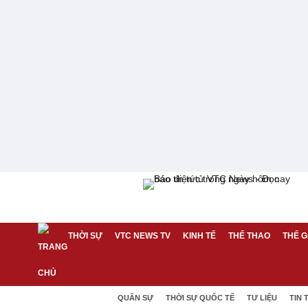
THỜI SỰ
VTC NEWS TV
KINH TẾ
THỂ THAO
THẾ G
QUÂN SỰ
THỜI SỰ QUỐC TẾ
TƯ LIỆU
TIN 