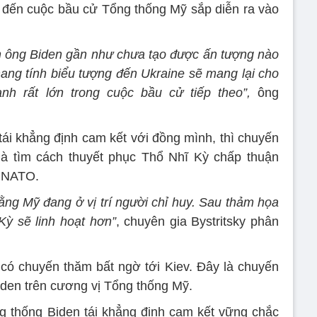
 đến cuộc bầu cử Tổng thống Mỹ sắp diễn ra vào
 ông Biden gần như chưa tạo được ấn tượng nào
 mang tính biểu tượng đến Ukraine sẽ mang lại cho
nh rất lớn trong cuộc bầu cử tiếp theo”,
ông
tái khẳng định cam kết với đồng mình, thì chuyến
là tìm cách thuyết phục Thổ Nhĩ Kỳ chấp thuận
p NATO.
g Mỹ đang ở vị trí người chỉ huy. Sau thảm họa
Kỳ sẽ linh hoạt hơn”
, chuyên gia Bystritsky phân
có chuyến thăm bất ngờ tới Kiev. Đây là chuyến
iden trên cương vị Tổng thống Mỹ.
g thống Biden tái khẳng định cam kết vững chắc