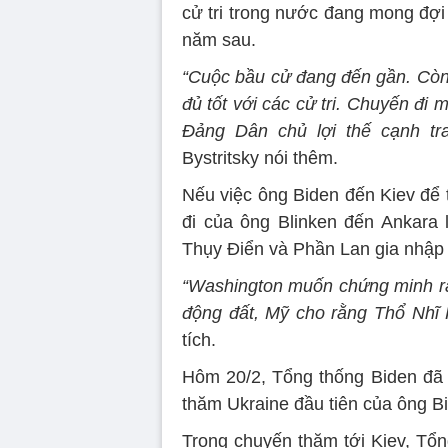
cử tri trong nước đang mong đợi
năm sau.
“Cuộc bầu cử đang đến gần. Còn
đủ tốt với các cử tri. Chuyến đi
Đảng Dân chủ lợi thế cạnh tra
Bystritsky nói thêm.
Nếu việc ông Biden đến Kiev để 
đi của ông Blinken đến Ankara 
Thụy Điển và Phần Lan gia nhậ
“Washington muốn chứng minh rằn
động đất, Mỹ cho rằng Thổ Nhĩ 
tích.
Hôm 20/2, Tổng thống Biden đã 
thăm Ukraine đầu tiên của ông B
Trong chuyến thăm tới Kiev, Tổn