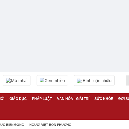
Mới nhất
Xem nhiều
Bình luận nhiều
IỚI
GIÁO DỤC
PHÁP LUẬT
VĂN HÓA - GIẢI TRÍ
SỨC KHỎE
ĐỜI S
TỨC BIỂN ĐÔNG
NGƯỜI VIỆT BỐN PHƯƠNG