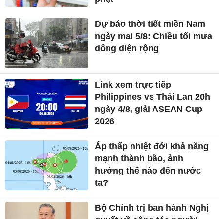
Philippines vs Thái Lan 20h
ngày 4/8, giải ASEAN Cup
2026
Áp thấp nhiệt đới khả năng
mạnh thành bão, ảnh
hưởng thế nào đến nước
ta?
Bộ Chính trị ban hành Nghị
quyết về công tác người
Việt Nam ở nước ngoài
40 tuổi đã già: Thực tế
hay lời nhắc nhở cho tương
lai?