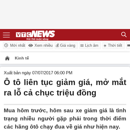
Mới nhất
Xem nhiều
💰 Giá vàng
📅 Lịch âm
☀️ Thời tiết

Kinh tế
Xuất bản ngày 07/07/2017 06:00 PM
Ô tô liên tục giảm giá, mở mắt
ra lỗ cả chục triệu đồng
Mua hôm trước, hôm sau xe giảm giá là tình
trạng nhiều người gặp phải trong thời điểm
các hãng ôtô chạy đua về giá như hiện nay.