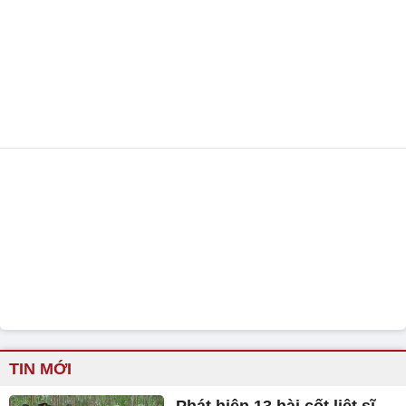
TIN MỚI
Phát hiện 13 hài cốt liệt sĩ
tại nơi diễn ra trận chiến
đấu ác liệt năm 1972
HSBC: Việt Nam là điểm đến
FDI hấp dẫn hàng đầu thế
giới