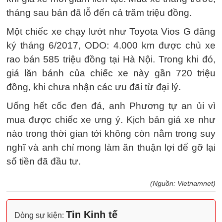
Uống hết cốc đen đá, anh Phương tự an ủi vì
mua được chiếc xe ưng ý. Kịch bản giá xe như
nào trong thời gian tới không còn nằm trong suy
nghĩ và anh chỉ mong làm ăn thuận lợi để gỡ lại
số tiền đã đầu tư.
(Nguồn: Vietnamnet)
Tin Kinh tế
Dòng sự kiện:
Giá đất khu 'tứ giác vàng' của Sabeco biến động thế
nào trong 12 năm?
07:18 18/11/2018
Người trẻ Trung Quốc quay lưng với cơ nghiệp gia
đình
17:18 10/11/2018
Vú sữa vàng lạ mắt giá lên tới 1 triệu đồng/kg