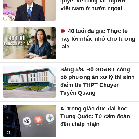
Sáng 5/8, Bộ GD&ĐT công
bố phương án xử lý thí sinh
điểm thi THPT Chuyên
Tuyên Quang
AI trong giáo dục đại học
Trung Quốc: Từ cấm đoán
đến chấp nhận
Cuộc thi clip lan tỏa giá trị
nửa thế kỷ đồng hành cùng
TP.HCM của ngành điện
FPT Play độc quyền phát
sóng PPA Asia 500 tại