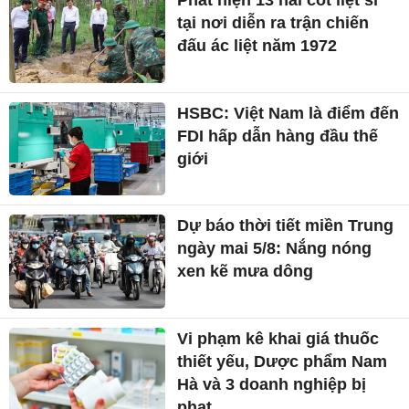
Dự báo thời tiết miền Trung
ngày mai 5/8: Nắng nóng
xen kẽ mưa dông
Vi phạm kê khai giá thuốc
thiết yếu, Dược phẩm Nam
Hà và 3 doanh nghiệp bị
phạt
Dự báo thời tiết miền Nam
ngày mai 5/8: Chiều tối mưa
dông diện rộng
Link xem trực tiếp