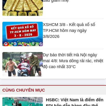
Dự báo thời tiết Hà Nội ngày
mai 4/8: Mưa dông rải rác, nhiệt
độ cao nhất 33°C
CÙNG CHUYÊN MỤC
HSBC: Việt Nam là điểm đến
FDI hấp dẫn hàng đầu thế
giới
Tri thức trồng và chế biến
nhãn lồng Hưng Yên trở
thành di sản văn hóa phi vật
thể quốc gia