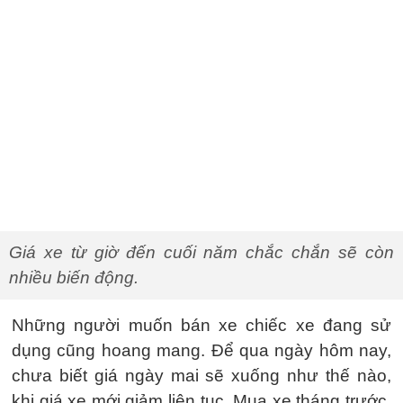
Giá xe từ giờ đến cuối năm chắc chắn sẽ còn
nhiều biến động.
Những người muốn bán xe chiếc xe đang sử
dụng cũng hoang mang. Để qua ngày hôm nay,
chưa biết giá ngày mai sẽ xuống như thế nào,
khi giá xe mới giảm liên tục. Mua xe tháng trước,
tháng sau bán đã lỗ đến cả trăm triệu đồng.
Một chiếc xe chạy lướt như Toyota Vios G đăng
ký tháng 6/2017, ODO: 4.000 km được chủ xe
rao bán 585 triệu đồng tại Hà Nội. Trong khi đó,
giá lăn bánh của chiếc xe này gần 720 triệu
đồng, khi chưa nhận các ưu đãi từ đại lý.