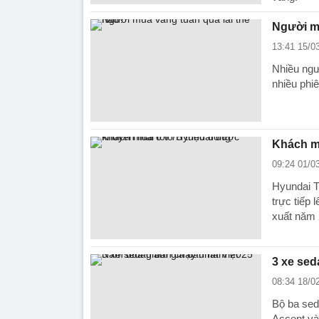
Người mu
13:41 15/0
Nhiều ngườ
nhiều phi
Khách mu
09:24 01/0
Hyundai T
trực tiếp
xuất năm 
3 xe sed
08:34 18/0
Bộ ba sed
Accent và