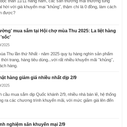
độc thân 11/11 hàng năm, các sàn thương mại thường tung
l hời với giá khuyến mại "khủng", thậm chí là 0 đồng, làm cách
ăn được?
ường' mua sắm tại Hội chợ mùa Thu 2025: La liệt hàng
 'sốc'
0/2025
ùa Thu lần thứ Nhất - năm 2025 quy tụ hàng nghìn sản phẩm
hời trang, hàng tiêu dùng...với rất nhiều khuyến mãi ''khủng'',
hách hàng.
t hàng giảm giá nhiều nhất dịp 2/9
9/2025
 cầu mua sắm dịp Quốc khánh 2/9, nhiều nhà bán lẻ, hệ thống
tung ra các chương trình khuyến mãi, với mức giảm giá lên đến
inh nghiệm săn khuyến mại 2/9