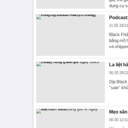
dụng cụ s
Podcast:
21:05 28/1
Black Fri
bằng mồ h
và shipper
La liệt 
06:30 28/1
Dịp Black
''sale'' 
Mẹo săn 
06:30 11/1