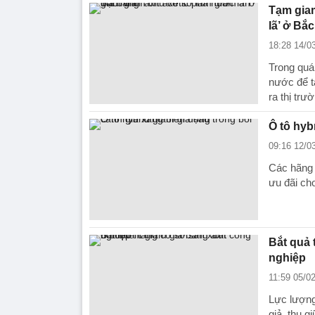
Tạm giam
lã’ ở Bắ
18:28 14/0
Trong quá
nước để t
ra thị trườ
Ô tô hyb
09:16 12/0
Các hãng ô
ưu đãi cho
Bắt quả 
nghiệp
11:59 05/0
Lực lượng
giả, thu 