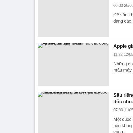
06:30 28/0
Để săn kh
dạng các k
Apple gi
11:22 12/0
Những chí
mẫu máy i
Sầu riên
dốc chư
07:30 11/0
Một cuộc 
nếu không 
vàng.