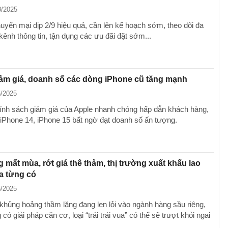
8/2025
uyến mại dịp 2/9 hiệu quả, cần lên kế hoạch sớm, theo dõi đa
ênh thông tin, tận dụng các ưu đãi đặt sớm...
ảm giá, doanh số các dòng iPhone cũ tăng mạnh
5/2025
nh sách giảm giá của Apple nhanh chóng hấp dẫn khách hàng,
Phone 14, iPhone 15 bất ngờ đạt doanh số ấn tượng.
g mất mùa, rớt giá thê thảm, thị trường xuất khẩu lao
a từng có
5/2025
khủng hoảng thầm lặng đang len lỏi vào ngành hàng sầu riêng,
có giải pháp căn cơ, loại “trái trái vua” có thể sẽ trượt khỏi ngai