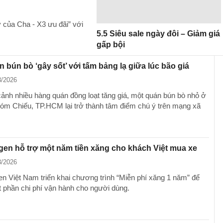
y của Cha - X3 ưu đãi” với
5.5 Siêu sale ngày đôi – Giảm giá
gấp bội
 bún bò ‘gây sốt’ với tấm bảng lạ giữa lúc bão giá
3/2026
cảnh nhiều hàng quán đồng loạt tăng giá, một quán bún bò nhỏ ở
m Chiếu, TP.HCM lại trở thành tâm điểm chú ý trên mạng xã
en hỗ trợ một năm tiền xăng cho khách Việt mua xe
3/2026
n Việt Nam triển khai chương trình “Miễn phí xăng 1 năm” để
t phần chi phí vận hành cho người dùng.