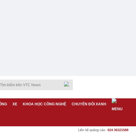
ỐNG
XE
KHOA HỌC CÔNG NGHỆ
CHUYỂN ĐỔI XANH
Liên hệ quảng cáo:
024 36321588