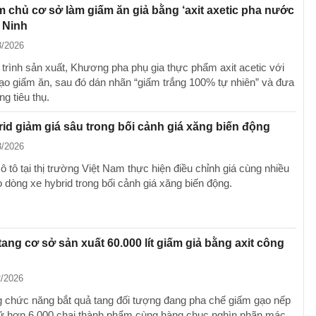
 chủ cơ sở làm giấm ăn giả bằng ‘axit axetic pha nước
c Ninh
3/2026
 trình sản xuất, Khương pha phụ gia thực phẩm axit acetic với
ạo giấm ăn, sau đó dán nhãn “giấm trắng 100% tự nhiên” và đưa
ng tiêu thụ.
rid giảm giá sâu trong bối cảnh giá xăng biến động
3/2026
 tô tại thị trường Việt Nam thực hiện điều chỉnh giá cùng nhiều
 dòng xe hybrid trong bối cảnh giá xăng biến động.
tang cơ sở sản xuất 60.000 lít giấm giả bằng axit công
2/2026
 chức năng bắt quả tang đối tượng đang pha chế giấm gạo nếp
giữ hơn 6.000 chai thành phẩm cùng hàng chục nghìn nhãn mác,