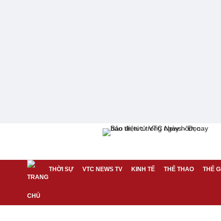
THỜI SỰ
VTC NEWS TV
KINH TẾ
THỂ THAO
THẾ G