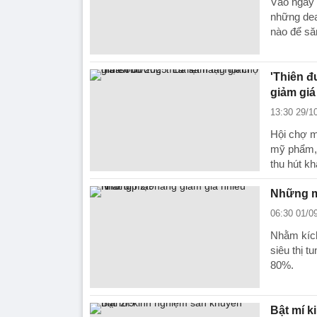
Vào ngày 
những dea
nào để s
'Thiên đ
giảm giá
13:30 29/1
Hội chợ m
mỹ phẩm, t
thu hút k
Những mặ
06:30 01/0
Nhằm kích
siêu thị 
80%.
Bật mí k