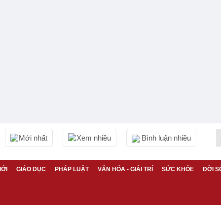
Mới nhất
Xem nhiều
Bình luận nhiều
IỚI
GIÁO DỤC
PHÁP LUẬT
VĂN HÓA - GIẢI TRÍ
SỨC KHỎE
ĐỜI S