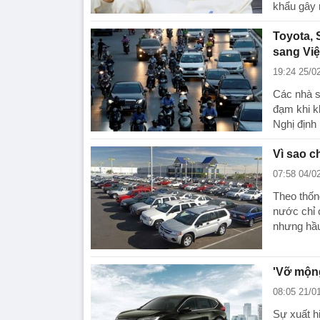
khẩu gây 
Toyota, 
sang Vi
19:24 25/0
Các nhà s
đạm khi k
Nghị định 
Vì sao c
07:58 04/0
Theo thốn
nước chỉ c
nhưng hầu 
'Vỡ mộng
08:05 21/0
Sự xuất h