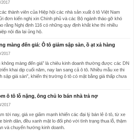
1/2017
 các thành viên của Hiệp hội các nhà sản xuất ô tô Việt Nam
i đơn kiến nghị xin Chính phủ và các Bộ ngành tháo gỡ khó
ho rằng Nghị định 116 có những quy định khắt khe thì nhiều
ệp nội địa lại ủng hộ.
g màng đến giá: Ô tô giảm sập sàn, ồ ạt xả hàng
0/2017
 không màng đến giá” là chiêu kinh doanh thường được các DN
riển khai dịp cuối năm, nay lan sang cả ô tô. Nhiều mẫu xe thi
 sập giá sàn”, khiến thị trường ô tô có mặt bằng giá thấp chưa
 ô tô lỗ nặng, ông chủ lo bán nhà trả nợ
8/2017
 tới nay, giá xe giảm mạnh khiến các đại lý bán lẻ ô tô, từ xe
e bình dân, đều xanh mặt lo đối phó với tình trạng thua lỗ, thậm
ản và chuyển hướng kinh doanh.