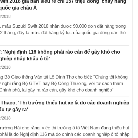
wift 2018 giá bán siêu rẻ chỉ 157 triệu đồng 'cháy hàng'
quốc gia châu Á
3/2018
, mẫu Suzuki Swift 2018 nhận được 90.000 đơn đặt hàng trong
2 tháng, đây là mức đặt hàng kỷ lục của quốc gia đông dân thứ
 'Nghị định 116 không phải rào cản để gây khó cho
hiệp nhập khẩu ô tô'
2/2018
g Bộ Giao thông Vận tải Lê Đình Thọ cho biết: "Chúng tôi không
 nghĩ rằng Bộ GTVT hay Bộ Công Thương, với tư cách tham
hính phủ, lại gây ra rào cản, gây khó cho doanh nghiệp".
 Thaco: 'Thị trường thiếu hụt xe là do các doanh nghiệp
u tự gây ra'
2/2018
rường Hải cho rằng, việc thị trường ô tô Việt Nam đang thiếu hụt
phải là do Nghị định 116 mà do chính các doanh nghiệp ô tô nhập