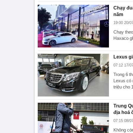
Chạy đua
năm
19:00 20/0
Chạy theo
Haxaco gh
Lexus gi
07:12 17/0
Trong 6 t
Lexus có 
triệu cho
Trung Qu
địa hoá 
07:15 08/0
Không còn