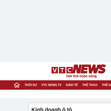
THỜI SỰ
VTC NEWS TV
KINH TẾ
THỂ THAO
THẾ G
kinh doanh ô tô