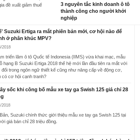
3 nguyên tắc kinh doanh ô tô
gia đề xuất giảm thuế
thành công cho người khởi
nghiệp
ế' Suzuki Ertiga ra mắt phiên bản mới, cơ hội nào để
anh ở phân khúc MPV?
4/2018
lãm triển lãm ô tô Quốc tế Indonesia (IIMS) vừa khai mạc, mẫu
 hạng B Suzuki Ertiga 2018 thế hệ mới lần đầu tiên ra mắt với
 đổi trong ngôn ngữ thiết kế cũng như nâng cấp về động cơ,
u có cơ hội cạnh tranh?
y sốc khi công bố mẫu xe tay ga Swish 125 giá chỉ 28
ng
4/2018
Bản, Suzuki chính thức giới thiệu mẫu xe tay ga Swish 125 tại
́i giá bán chỉ 28 triệu đồng.