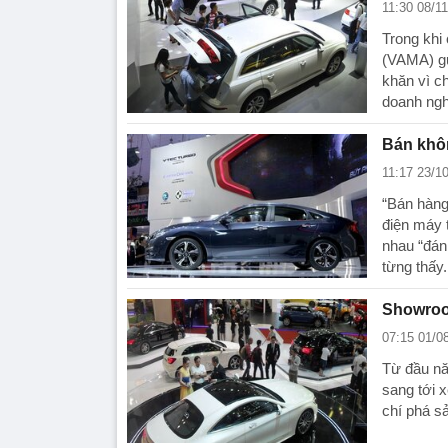
11:30 08/1
Trong khi
(VAMA) gử
khăn vì c
doanh nghi
Bán khôn
11:17 23/1
“Bán hàng
điện máy t
nhau “đánh
từng thấy.
Showroom
07:15 01/0
Từ đầu năm
sang tới x
chí phá s