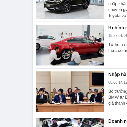
nhập khẩu
chuyên gia
Toyota và
9 chính 
15:37 01/0
Từ hôm nay
thức có hi
Nhập hàn
08:06 14/1
Bộ trưởng
BMW từ Đứ
già thành
Doanh ng