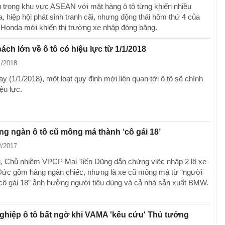
 trong khu vực ASEAN với mặt hàng ô tô từng khiến nhiều
, hiệp hội phát sinh tranh cãi, nhưng động thái hôm thứ 4 của
 Honda mới khiến thị trường xe nhập đóng băng.
sách lớn về ô tô có hiệu lực từ 1/1/2018
1/2018
 (1/1/2018), một loạt quy định mới liên quan tới ô tô sẽ chính
ệu lực.
g ngàn ô tô cũ mông má thành ‘cô gái 18’
2/2017
, Chủ nhiệm VPCP Mai Tiến Dũng dẫn chứng việc nhập 2 lô xe
c gồm hàng ngàn chiếc, nhưng là xe cũ mông má từ “người
 cô gái 18” ảnh hưởng người tiêu dùng và cả nhà sản xuất BMW.
hiệp ô tô bất ngờ khi VAMA 'kêu cứu' Thủ tướng