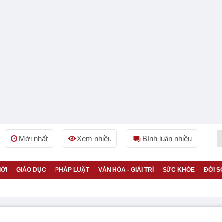
Mới nhất
Xem nhiều
Bình luận nhiều
IỚI
GIÁO DỤC
PHÁP LUẬT
VĂN HÓA - GIẢI TRÍ
SỨC KHỎE
ĐỜI S