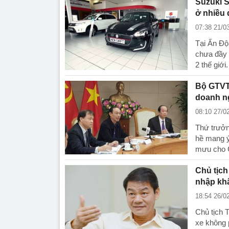
Suzuki S
ở nhiều 
07:38 21/0
Tại Ấn Độ
chưa đầy 
2 thế giới.
Bộ GTVT:
doanh ng
08:10 27/0
Thứ trưởn
hề mang ý
mưu cho C
Chủ tịch
nhập khẩ
18:54 26/0
Chủ tịch T
xe không 