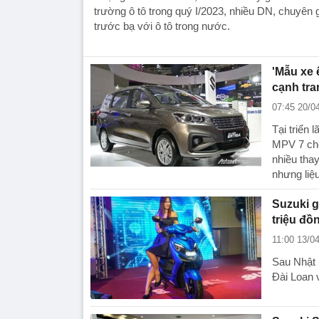
trường ô tô trong quý I/2023, nhiều DN, chuyên 
trước bạ với ô tô trong nước.
'Mẫu xe 
cạnh tr
07:45 20/0
Tại triển 
MPV 7 chỗ
nhiều thay
nhưng liệ
Suzuki gâ
triệu đồ
11:00 13/0
Sau Nhật 
Đài Loan vơ