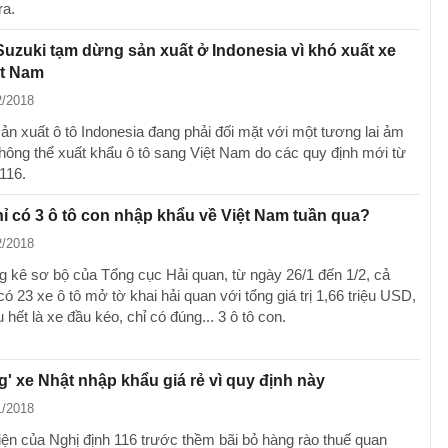
ra.
Suzuki tạm dừng sản xuất ở Indonesia vì khó xuất xe
ệt Nam
2/2018
ản xuất ô tô Indonesia đang phải đối mặt với một tương lai ảm
hông thể xuất khẩu ô tô sang Việt Nam do các quy định mới từ
116.
hỉ có 3 ô tô con nhập khẩu về Việt Nam tuần qua?
2/2018
g kê sơ bộ của Tổng cục Hải quan, từ ngày 26/1 đến 1/2, cả
ó 23 xe ô tô mở tờ khai hải quan với tổng giá trị 1,66 triệu USD,
hết là xe đầu kéo, chỉ có đúng... 3 ô tô con.
' xe Nhật nhập khẩu giá rẻ vì quy định này
1/2018
iện của Nghị định 116 trước thềm bãi bỏ hàng rào thuế quan