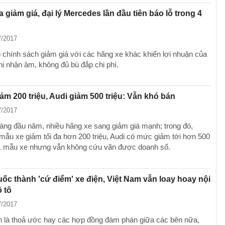
 giảm giá, đại lý Mercedes lần đầu tiên báo lỗ trong 4
7/2017
 chính sách giảm giá với các hãng xe khác khiến lợi nhuận của
i nhận âm, không đủ bù đắp chi phí.
ảm 200 triệu, Audi giảm 500 triệu: Vẫn khó bán
7/2017
háng đầu năm, nhiều hãng xe sang giảm giá mạnh; trong đó,
mẫu xe giảm tối đa hơn 200 triệu, Audi có mức giảm tới hơn 500
 1 mẫu xe nhưng vẫn không cứu vãn được doanh số.
ốc thành 'cứ điểm' xe điện, Việt Nam vẫn loay hoay nội
ô tô
7/2017
 là thoả ước hay các hợp đồng đàm phán giữa các bên nữa,