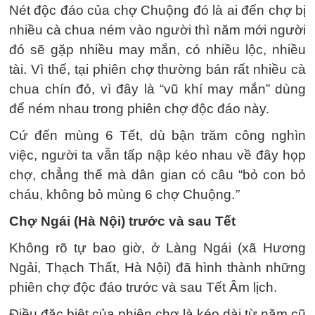
Nét độc đáo của chợ Chuộng đó là ai đến chợ bị
nhiều cà chua ném vào người thì năm mới người
đó sẽ gặp nhiều may mắn, có nhiều lộc, nhiều
tài. Vì thế, tại phiên chợ thường bán rất nhiều cà
chua chín đỏ, vì đây là “vũ khí may mắn” dùng
để ném nhau trong phiên chợ độc đáo này.
Cứ đến mùng 6 Tết, dù bận trăm công nghìn
việc, người ta vẫn tấp nập kéo nhau về đây họp
chợ, chẳng thế mà dân gian có câu “bỏ con bỏ
cháu, không bỏ mùng 6 chợ Chuộng.
”
Chợ Ngái (Hà Nội) trước và sau Tết
Không rõ tự bao giờ, ở Làng Ngái (xã Hương
Ngải, Thạch Thất, Hà Nội) đã hình thành những
phiên chợ độc đáo trước và sau Tết Âm lịch.
Điều đặc biệt của phiên chợ là kéo dài từ năm cũ