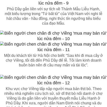
Phủ Dầy gắn liền với sự tích về Thánh Mẫu Liễu Hạnh,
một biểu tượng trong “Tứ bất tử” của Việt Nam với nghi lễ
hát chầu văn - hầu đồng, nghi thức tín ngưỡng tiêu biểu
của đạo Mẫu.
Một du khách tới từ Hà Nội cho biết: “Sau khi đi mua cây ở
chợ Viềng, tôi đã đến Phủ Dầy để lễ. Tôi làm kinh doanh
buôn bán nên đi cầu may mắn và tài lộc”.
Khu vực chợ Viềng tấp nập người mua bán thịt bò. Theo
nhiều nhà nghiên cứu lịch sử, sở dĩ thịt bò nổi danh ở chợ
Viềng là do gắn liền với truyền thuyết mẫu Liễu Hạnh ở
Phủ Dầy. Khi xưa, người dân Nam Định nói chung và du