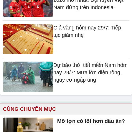
2026 mới nhất: Đội tuyển Việt
Nam đứng trên Indonesia
Giá vàng hôm nay 29/7: Tiếp
tục giảm nhẹ
Dự báo thời tiết miền Nam hôm
nay 29/7: Mưa lớn diện rộng,
nguy cơ ngập úng
CÙNG CHUYÊN MỤC
Mỡ lợn có tốt hơn dầu ăn?