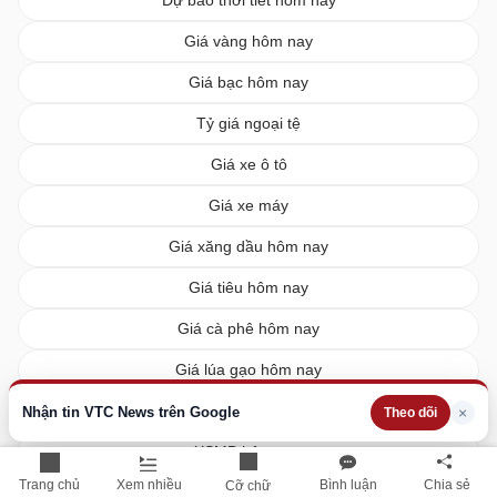
Dự báo thời tiết hôm nay
Giá vàng hôm nay
Giá bạc hôm nay
Tỷ giá ngoại tệ
Giá xe ô tô
Giá xe máy
Giá xăng dầu hôm nay
Giá tiêu hôm nay
Giá cà phê hôm nay
Giá lúa gạo hôm nay
XSMN hôm nay
Nhận tin VTC News trên Google
×
Theo dõi
XSMB hôm nay
Trang chủ
Xem nhiều
Bình luận
Chia sẻ
Cỡ chữ
XSMT hôm nay