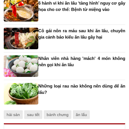
6 hành vi khi ăn lẩu ‘tàng hình’ nguy cơ gây
họa cho cơ thể: Bệnh từ miệng vào
Cô gái nôn ra máu sau khi ăn lẩu, chuyên
gia cảnh báo kiểu ăn lẩu gây hại
Nhân viên nhà hàng 'mách' 4 món không
nên gọi khi ăn lẩu
Những loại rau nào không nên dùng để ăn
lẩu?
hải sản
sau tết
bánh chưng
ăn lẩu