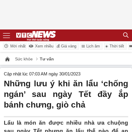
Mới nhất
Xem nhiều
💰 Giá vàng
📅 Lịch âm
☀️ Thời tiết

Sức khỏe
Tư vấn
Cập nhật lúc 07:03 AM ngày 30/01/2023
Những lưu ý khi ăn lẩu ‘chống
ngán’ sau ngày Tết đầy ắp
bánh chưng, giò chả
Lẩu là món ăn được nhiều nhà ưa chuộng
sau ngày Tết nhưng ăn lẩu thế nào để an