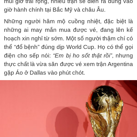
múi giờ trải rộng, nhiều trận sẽ diễn ra đúng vào
giờ hành chính tại Bắc Mỹ và châu Âu.
Những người hâm mộ cuồng nhiệt, đặc biệt là
những ai may mắn mua được vé, đang lên kế
hoạch xin nghỉ từ sớm. Một số người thậm chí có
thể “đổ bệnh” đúng dịp World Cup. Họ có thể gọi
điện cho sếp nói:
“Em bị ho sốt thật rồi”
, nhưng
thực chất là vừa săn được vé xem trận Argentina
gặp Áo ở Dallas vào phút chót.