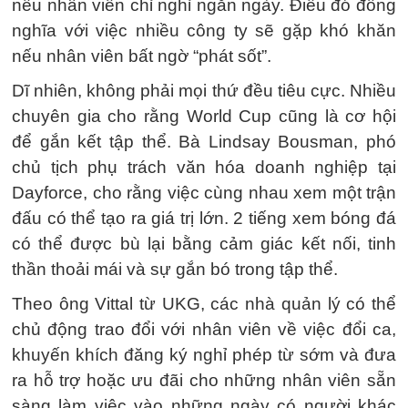
nếu nhân viên chỉ nghỉ ngắn ngày. Điều đó đồng
nghĩa với việc nhiều công ty sẽ gặp khó khăn
nếu nhân viên bất ngờ “phát sốt”.
Dĩ nhiên, không phải mọi thứ đều tiêu cực. Nhiều
chuyên gia cho rằng World Cup cũng là cơ hội
để gắn kết tập thể. Bà Lindsay Bousman, phó
chủ tịch phụ trách văn hóa doanh nghiệp tại
Dayforce, cho rằng việc cùng nhau xem một trận
đấu có thể tạo ra giá trị lớn. 2 tiếng xem bóng đá
có thể được bù lại bằng cảm giác kết nối, tinh
thần thoải mái và sự gắn bó trong tập thể.
Theo ông Vittal từ UKG, các nhà quản lý có thể
chủ động trao đổi với nhân viên về việc đổi ca,
khuyến khích đăng ký nghỉ phép từ sớm và đưa
ra hỗ trợ hoặc ưu đãi cho những nhân viên sẵn
sàng làm việc vào những ngày có người khác