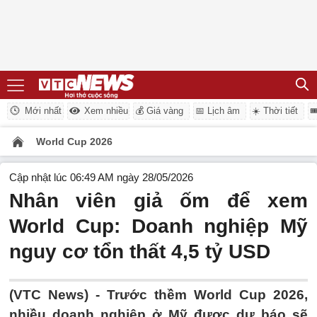
Mới nhất
Xem nhiều
💰 Giá vàng
📅 Lịch âm
☀️ Thời tiết

World Cup 2026
Cập nhật lúc 06:49 AM ngày 28/05/2026
Nhân viên giả ốm để xem
World Cup: Doanh nghiệp Mỹ
nguy cơ tổn thất 4,5 tỷ USD
(VTC News) -
Trước thềm World Cup 2026,
nhiều doanh nghiệp ở Mỹ được dự báo sẽ