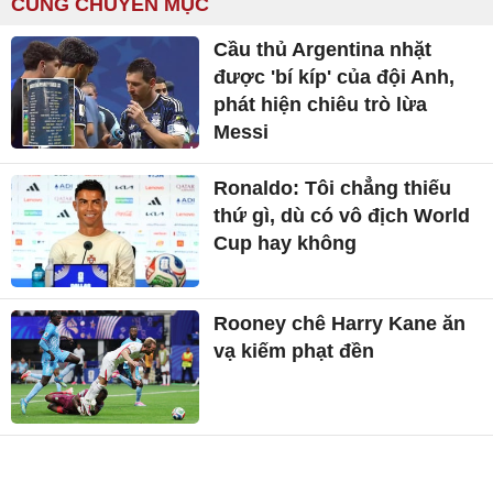
CÙNG CHUYÊN MỤC
Cầu thủ Argentina nhặt
được 'bí kíp' của đội Anh,
phát hiện chiêu trò lừa
Messi
Ronaldo: Tôi chẳng thiếu
thứ gì, dù có vô địch World
Cup hay không
Rooney chê Harry Kane ăn
vạ kiếm phạt đền