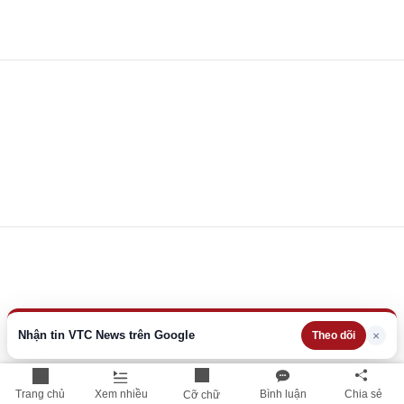
Nhận tin VTC News trên Google
×
Theo dõi
Trang chủ
Xem nhiều
Bình luận
Chia sẻ
Cỡ chữ