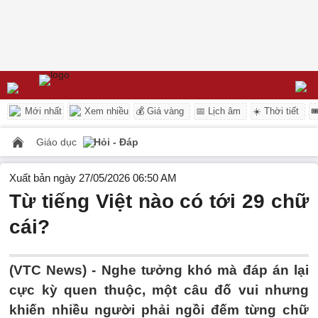
Mới nhất
Xem nhiều
💰 Giá vàng
📅 Lịch âm
☀️ Thời tiết

Giáo dục
Hỏi - Đáp
Xuất bản ngày 27/05/2026 06:50 AM
Từ tiếng Việt nào có tới 29 chữ
cái?
(VTC News) -
Nghe tưởng khó mà đáp án lại
cực kỳ quen thuộc, một câu đố vui nhưng
khiến nhiều người phải ngồi đếm từng chữ