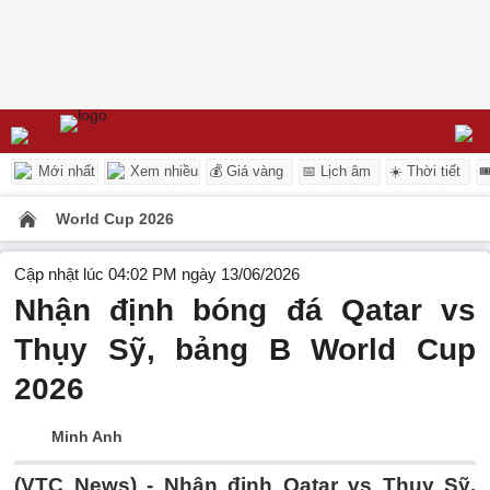
Mới nhất
Xem nhiều
💰 Giá vàng
📅 Lịch âm
☀️ Thời tiết

World Cup 2026
Cập nhật lúc 04:02 PM ngày 13/06/2026
Nhận định bóng đá Qatar vs
Thụy Sỹ, bảng B World Cup
2026
Minh Anh
(VTC News) -
Nhận định Qatar vs Thụy Sỹ,