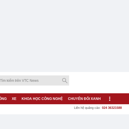
ỐNG
XE
KHOA HỌC CÔNG NGHỆ
CHUYỂN ĐỔI XANH
Liên hệ quảng cáo:
024 36321588