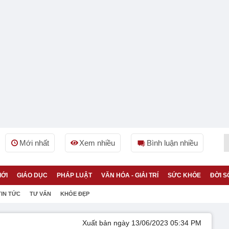
Mới nhất
Xem nhiều
Bình luận nhiều
IỚI
GIÁO DỤC
PHÁP LUẬT
VĂN HÓA - GIẢI TRÍ
SỨC KHỎE
ĐỜI S
TIN TỨC
TƯ VẤN
KHỎE ĐẸP
Xuất bản ngày 13/06/2023 05:34 PM