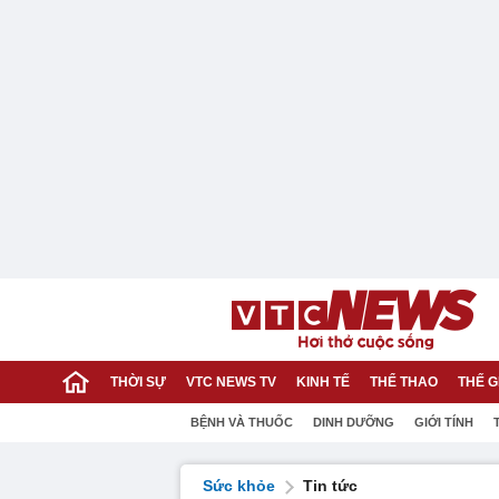
THỜI SỰ
VTC NEWS TV
KINH TẾ
THỂ THAO
THẾ G
BỆNH VÀ THUỐC
DINH DƯỠNG
GIỚI TÍNH
Sức khỏe
Tin tức