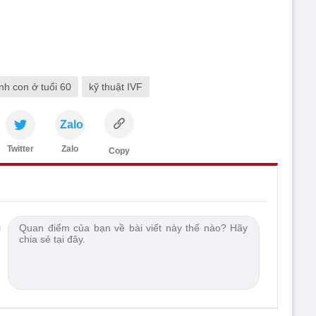
inh con ở tuổi 60
kỹ thuật IVF
Zalo
Twitter
Zalo
Copy