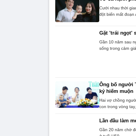
Cưới nhau thời gia
đột biến mất đoạn 
Gặt 'trái ngọt
Gần 10 năm sau ngà
sống trong cảm gi
Ông bố người T
kỷ hiếm muộn
Hai vợ chồng người
con trong vòng tay
Lần đầu làm mẹ
Gần 20 năm chờ đợi