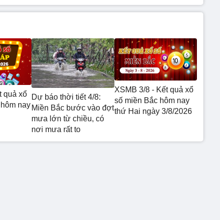
XSMB 3/8 - Kết quả xổ
t quả xổ
Dự báo thời tiết 4/8:
số miền Bắc hôm nay
 hôm nay
Miền Bắc bước vào đợt
thứ Hai ngày 3/8/2026
mưa lớn từ chiều, có
nơi mưa rất to