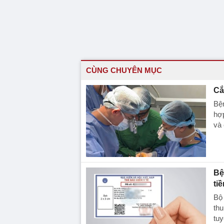
CÙNG CHUYÊN MỤC
Cắ
Bện
hợp
và 
Bệ
tiề
Bộ
thu
tuy