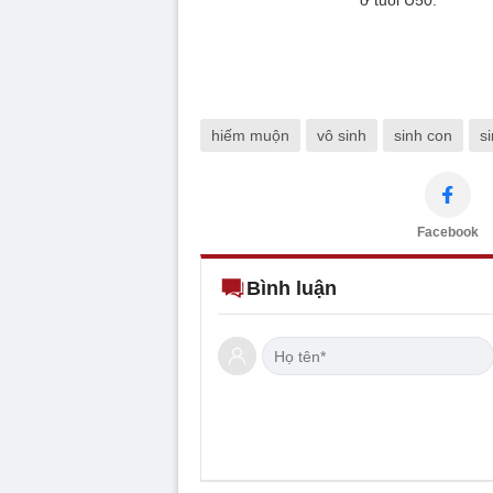
ở tuổi U50.
hiếm muộn
vô sinh
sinh con
s
Facebook
Bình luận