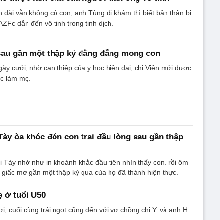
n dài vẫn không có con, anh Tùng đi khám thì biết bản thân bị
AZFc dẫn đến vô tinh trong tinh dịch.
' sau gần một thập kỷ đằng đẵng mong con
y cưới, nhờ can thiệp của y học hiện đại, chị Viên mới được
ác làm mẹ.
ày òa khóc đón con trai đầu lòng sau gần thập
 Tày nhớ như in khoảnh khắc đầu tiên nhìn thấy con, rồi ôm
, giấc mơ gần một thập kỷ qua của họ đã thành hiện thực.
 ở tuổi U50
, cuối cùng trái ngọt cũng đến với vợ chồng chị Y. và anh H.