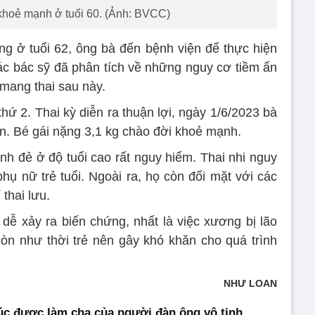
khoẻ mạnh ở tuổi 60. (Ảnh: BVCC)
ng ở tuổi 62, ông bà đến bệnh viện để thực hiện
Các bác sỹ đã phân tích về những nguy cơ tiềm ẩn
 mang thai sau này.
hứ 2. Thai kỳ diễn ra thuận lợi, ngày 1/6/2023 bà
ện. Bé gái nặng 3,1 kg chào đời khoẻ mạnh.
nh đẻ ở độ tuổi cao rất nguy hiểm. Thai nhi nguy
phụ nữ trẻ tuổi. Ngoài ra, họ còn đối mặt với các
thai lưu.
 dễ xảy ra biến chứng, nhất là việc xương bị lão
n như thời trẻ nên gây khó khăn cho quá trình
NHƯ LOAN
c được làm cha của người đàn ông vô tinh