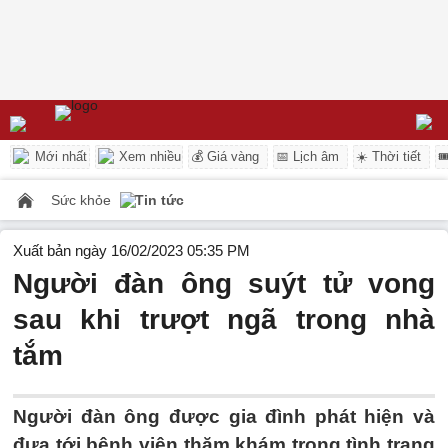
Mới nhất
Xem nhiều
💰 Giá vàng
📅 Lịch âm
☀️ Thời tiết

Sức khỏe
Tin tức
Xuất bản ngày 16/02/2023 05:35 PM
Người đàn ông suýt tử vong
sau khi trượt ngã trong nhà
tắm
Người đàn ông được gia đình phát hiện và
đưa tới bệnh viện thăm khám trong tình trạng