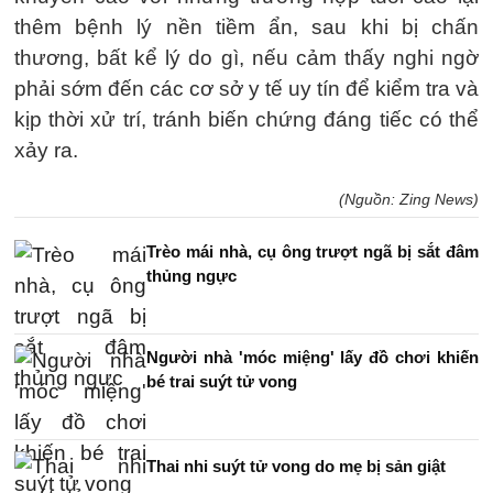
thêm bệnh lý nền tiềm ẩn, sau khi bị chấn
thương, bất kể lý do gì, nếu cảm thấy nghi ngờ
phải sớm đến các cơ sở y tế uy tín để kiểm tra và
kịp thời xử trí, tránh biến chứng đáng tiếc có thể
xảy ra.
(Nguồn: Zing News)
Trèo mái nhà, cụ ông trượt ngã bị sắt đâm
thủng ngực
Người nhà 'móc miệng' lấy đồ chơi khiến
bé trai suýt tử vong
Thai nhi suýt tử vong do mẹ bị sản giật