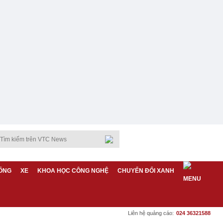
ỐNG
XE
KHOA HỌC CÔNG NGHỆ
CHUYỂN ĐỔI XANH
Liên hệ quảng cáo:
024 36321588