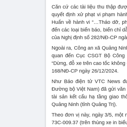
Căn cứ các tài liệu thu thập đ
quyết định xử phạt vi phạm hành
Huấn về hành vi “…Tháo dỡ, phá
đến các loại biển báo, biển chỉ d
của Nghị định số 282/NĐ-CP ngà
Ngoài ra, Công an xã Quảng Ninh
quan đến Cục CSGT Bộ Công a
“Dừng, đỗ xe trên cao tốc không 
168/NĐ-CP ngày 26/12/2024.
Như Báo điện tử VTC News đưa
Đường bộ Việt Nam) đã gửi văn b
tài sản kết cấu hạ tầng giao t
Quảng Ninh (tỉnh Quảng Trị).
Theo đơn vị này, ngày 3/5, một 
73C-009.37 (trên thùng xe in biểu