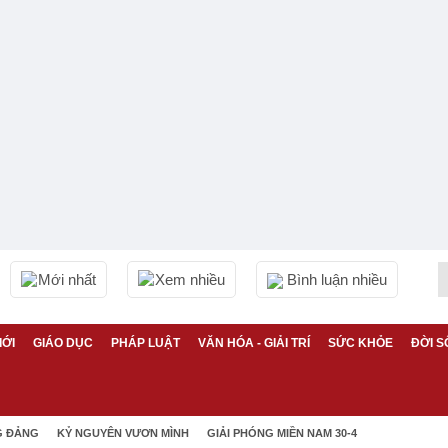
Mới nhất
Xem nhiều
Bình luận nhiều
IỚI
GIÁO DỤC
PHÁP LUẬT
VĂN HÓA - GIẢI TRÍ
SỨC KHỎE
ĐỜI S
G ĐẢNG
KỶ NGUYÊN VƯƠN MÌNH
GIẢI PHÓNG MIỀN NAM 30-4