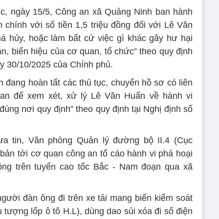
ược, ngày 15/5, Công an xã Quảng Ninh ban hành
 chính với số tiền 1,5 triệu đồng đối với Lê Văn
 hủy, hoặc làm bất cứ việc gì khác gây hư hại
ẫn, biển hiệu của cơ quan, tổ chức” theo quy định
y 30/10/2025 của Chính phủ.
 đang hoàn tất các thủ tục, chuyển hồ sơ có liên
n để xem xét, xử lý Lê Văn Huấn về hành vi
đúng nơi quy định” theo quy định tại Nghị định số
 tin, Văn phòng Quản lý đường bộ II.4 (Cục
ản tới cơ quan công an tố cáo hành vi phá hoại
hông trên tuyến cao tốc Bắc - Nam đoạn qua xã
người đàn ông đi trên xe tải mang biển kiểm soát
 tượng lốp ô tô H.L), dùng dao sủi xóa đi số điện