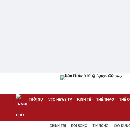
THỜI SỰ
VTC NEWS TV
KINH TẾ
THỂ THAO
THẾ G
CHÍNH TRỊ
ĐỜI SỐNG
TIN NÓNG
XÂY DỰN