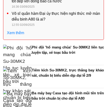
tốt đẹp với đồng bào cả nước
16:36 03/09/2025
Võ sĩ quân hàm Đại úy thực hiện nghi thức mở màn
diễu binh A80 là ai?
12:55 02/09/2025
Xem thêm
Phi đội 'hổ mang chúa' Su-30MK2 liên tục
luyện tập, xé toạc bầu trời
Tiêm kích Su-30MK2, trực thăng bay khảo
sát, chuẩn bị biểu diễn dịp đại lễ 2/9
Ba máy bay Casa tạo đội hình mũi tên trên
bầu trời chuẩn bị cho đại lễ A80