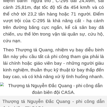
Mệnh danh “ngựa thồ”, C-295 dài 24,49m, sải
cánh 25,81m, đạt tốc độ tối đa 454 km/h và có
thể chở tới 23,2 tấn hàng hoặc 71 người. Điểm
vượt trội của C-295 là khả năng cất - hạ cánh
trên đường băng cực ngắn, kể cả sân bay dã
chiến, ưu thế lớn trong vận tải quân sự, cứu hộ,
cứu nạn.
Theo Thượng tá Quang, nhiệm vụ bay diễu binh
lần này yêu cầu tất cả phi công tham gia phải là
lái chính hoặc giáo viên bay - những người giàu
kinh nghiệm, thuần thục kỹ thuật từ bay thấp đến
bay cao, và có khả năng xử lý tình huống nhanh.
Thượng tá Nguyễn Đắc Quang - phi công dẫn