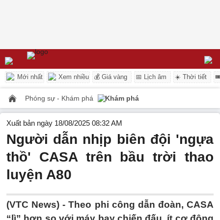
Mới nhất
Xem nhiều
💰 Giá vàng
📅 Lịch âm
☀️ Thời tiết

Phóng sự - Khám phá
Khám phá
Xuất bản ngày 18/08/2025 08:32 AM
Người dẫn nhịp biên đội 'ngựa
thồ' CASA trên bầu trời thao
luyện A80
(VTC News) -
Theo phi công dẫn đoàn, CASA
“lì” hơn so với máy bay chiến đấu, ít cơ động