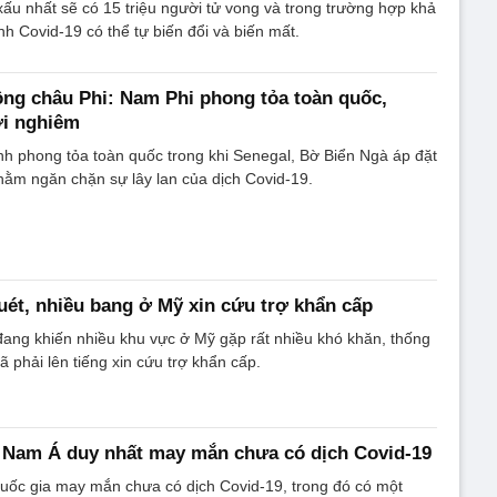
ấu nhất sẽ có 15 triệu người tử vong và trong trường hợp khả
nh Covid-19 có thể tự biến đổi và biến mất.
ông châu Phi: Nam Phi phong tỏa toàn quốc,
ới nghiêm
h phong tỏa toàn quốc trong khi Senegal, Bờ Biển Ngà áp đặt
hằm ngăn chặn sự lây lan của dịch Covid-19.
uét, nhiều bang ở Mỹ xin cứu trợ khẩn cấp
đang khiến nhiều khu vực ở Mỹ gặp rất nhiều khó khăn, thống
 phải lên tiếng xin cứu trợ khẩn cấp.
 Nam Á duy nhất may mắn chưa có dịch Covid-19
uốc gia may mắn chưa có dịch Covid-19, trong đó có một