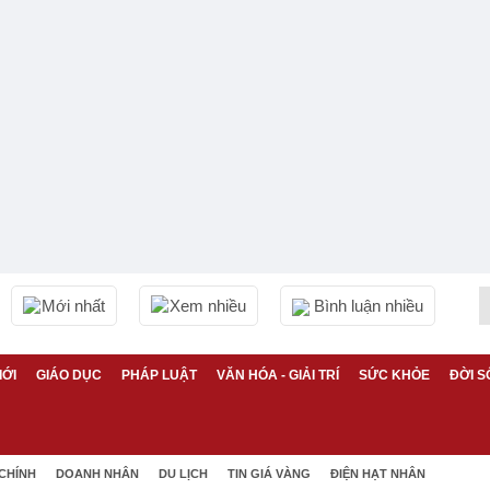
Mới nhất
Xem nhiều
Bình luận nhiều
IỚI
GIÁO DỤC
PHÁP LUẬT
VĂN HÓA - GIẢI TRÍ
SỨC KHỎE
ĐỜI S
 CHÍNH
DOANH NHÂN
DU LỊCH
TIN GIÁ VÀNG
ĐIỆN HẠT NHÂN