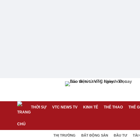
THỜI SỰ
VTC NEWS TV
KINH TẾ
THỂ THAO
THẾ G
THỊ TRƯỜNG
BẤT ĐỘNG SẢN
ĐẦU TƯ
TÀI