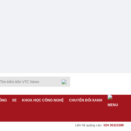
ỐNG
XE
KHOA HỌC CÔNG NGHỆ
CHUYỂN ĐỔI XANH
Liên hệ quảng cáo:
024 36321588