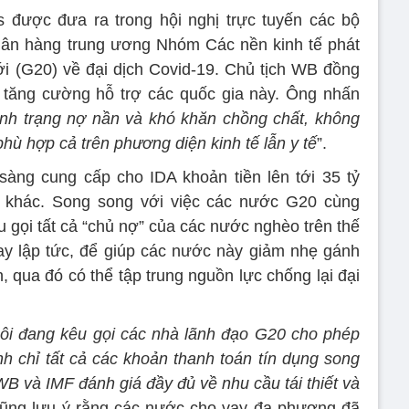
 được đưa ra trong hội nghị trực tuyến các bộ
ngân hàng trung ương Nhóm Các nền kinh tế phát
iới (G20) về đại dịch Covid-19. Chủ tịch WB đồng
ế tăng cường hỗ trợ các quốc gia này. Ông nhấn
ình trạng nợ nần và khó khăn chồng chất, không
hù hợp cả trên phương diện kinh tế lẫn y tế
”.
àng cung cấp cho IDA khoản tiền lên tới 35 tỷ
 khác. Song song với việc các nước G20 cùng
 gọi tất cả “chủ nợ” của các nước nghèo trên thế
ay lập tức, để giúp các nước này giảm nhẹ gánh
, qua đó có thể tập trung nguồn lực chống lại đại
ôi đang kêu gọi các nhà lãnh đạo G20 cho phép
nh chỉ tất cả các khoản thanh toán tín dụng song
B và IMF đánh giá đầy đủ về nhu cầu tái thiết và
cũng lưu ý rằng các nước cho vay đa phương đã