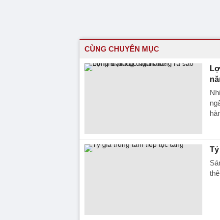
CÙNG CHUYÊN MỤC
Lơ
n
Nhi
ngâ
hà
Tỷ
Sá
thê