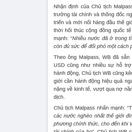
Nhận định của Chủ tịch Malpass
trưởng tài chính và thống đốc 
triển và mới nổi hàng đầu thế g
thời hối thúc cộng đồng quốc t
mạnh: “
Nhiều nước đã ở trong t
còn đủ sức để đối phó một cách p
Theo ông Malpass, WB đã sẵn s
USD cũng như nhiều sự hỗ trợ
hành động, Chủ tịch WB cũng kêu
giới cần hành động hiệu quả ng
nặng về kinh tế, vượt qua nợ nần
dịch.
Chủ tịch Malpass nhấn mạnh: “T
các nước nghèo nhất thế giới đì
phương chính thức, cho đến khi W
tài chính của họ
”. Chủ tịch WB 