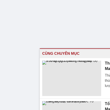
CÙNG CHUYÊN MỤC
Th
Ma
Th
thú
lượ
Tổ
Ma