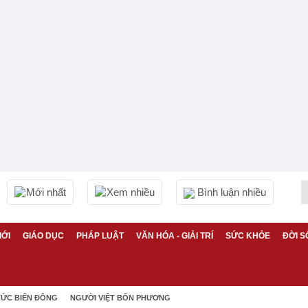
Mới nhất
Xem nhiều
Bình luận nhiều
IỚI
GIÁO DỤC
PHÁP LUẬT
VĂN HÓA - GIẢI TRÍ
SỨC KHỎE
ĐỜI S
TỨC BIỂN ĐÔNG
NGƯỜI VIỆT BỐN PHƯƠNG