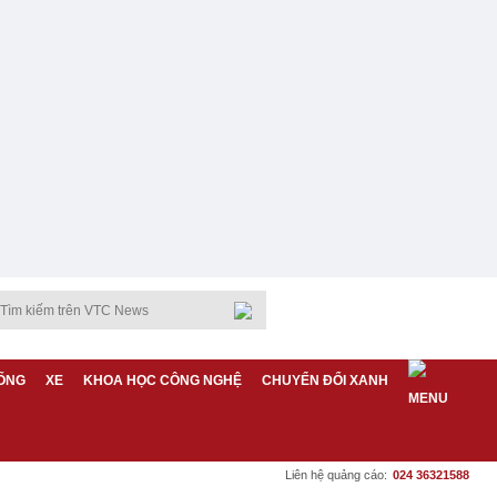
ỐNG
XE
KHOA HỌC CÔNG NGHỆ
CHUYỂN ĐỔI XANH
Liên hệ quảng cáo:
024 36321588