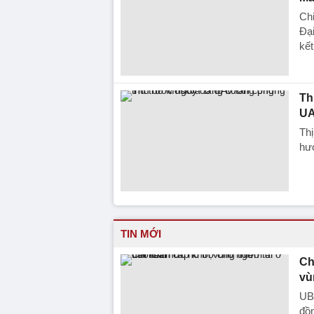
Chi
Đại
kết
Th
UA
Th
hư
TIN MỚI
Ch
vù
UBN
đồn