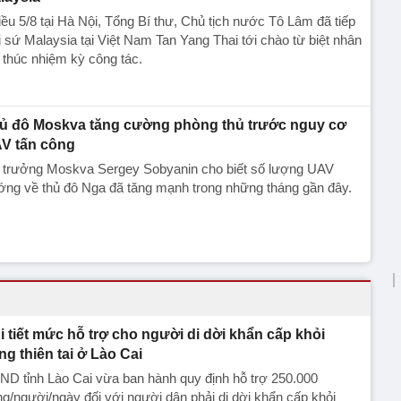
ều 5/8 tại Hà Nội, Tổng Bí thư, Chủ tịch nước Tô Lâm đã tiếp
 sứ Malaysia tại Việt Nam Tan Yang Thai tới chào từ biệt nhân
 thúc nhiệm kỳ công tác.
ủ đô Moskva tăng cường phòng thủ trước nguy cơ
V tấn công
ị trưởng Moskva Sergey Sobyanin cho biết số lượng UAV
ớng về thủ đô Nga đã tăng mạnh trong những tháng gần đây.
i tiết mức hỗ trợ cho người di dời khẩn cấp khỏi
ng thiên tai ở Lào Cai
D tỉnh Lào Cai vừa ban hành quy định hỗ trợ 250.000
g/người/ngày đối với người dân phải di dời khẩn cấp khỏi