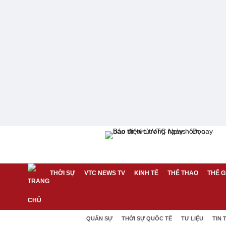
THỜI SỰ
VTC NEWS TV
KINH TẾ
THỂ THAO
THẾ G
QUÂN SỰ
THỜI SỰ QUỐC TẾ
TƯ LIỆU
TIN 