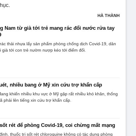
hục.
HÀ THÀNH
 Nam từ già tới trẻ mang rác đổi nước rửa tay
9
 rác thải nhựa lấy sản phẩm phòng chống dịch Covid-19, dân
 già tới con trẻ nườm nượp kéo tới điểm đổi.
uét, nhiều bang ở Mỹ xin cứu trợ khẩn cấp
đang khiến nhiều khu vực ở Mỹ gặp rất nhiều khó khăn, thống
 phải lên tiếng xin cứu trợ khẩn cấp.
 sốt rét để phòng Covid-19, coi chừng mất mạng
ịnh, thuốc trị sốt rét chloroquine không có tác dụng phòng