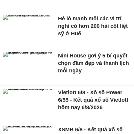
Hé lộ manh mối các vị trí
nghi có hơn 200 hài cốt liệt
sỹ ở Huế
Nini House gợi ý 5 bí quyết
chọn đầm đẹp và thanh lịch
mỗi ngày
Vietlott 6/8 - Xổ số Power
6/55 - Kết quả xổ số Vietlott
hôm nay 6/8/2026
XSMB 6/8 - Kết quả xổ số