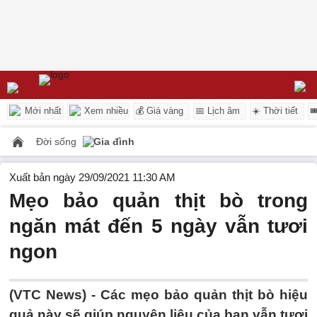
Mới nhất
Xem nhiều
💰 Giá vàng
📅 Lịch âm
☀️ Thời tiết

Đời sống
Gia đình
Xuất bản ngày 29/09/2021 11:30 AM
Mẹo bảo quản thịt bò trong
ngăn mát đến 5 ngày vẫn tươi
ngon
(VTC News) -
Các mẹo bảo quản thịt bò hiệu
quả này sẽ giúp nguyên liệu của bạn vẫn tươi