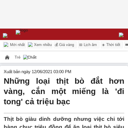
Mới nhất
Xem nhiều
💰 Giá vàng
📅 Lịch âm
☀️ Thời tiết

Trẻ
Chất
Xuất bản ngày 12/06/2021 03:00 PM
Những loại thịt bò đắt hơn
vàng, cắn một miếng là 'đi
tong' cả triệu bạc
Thịt bò giàu dinh dưỡng nhưng việc chi tới
hàng chục triệu đồng để ăn loại thịt bò siêu