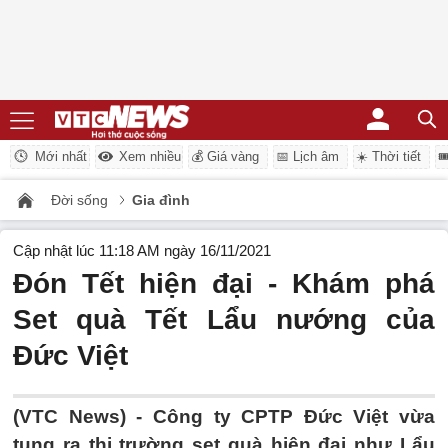
Mới nhất
Xem nhiều
💰 Giá vàng
📅 Lịch âm
☀️ Thời tiết

Đời sống
Gia đình
Cập nhật lúc 11:18 AM ngày 16/11/2021
Đón Tết hiện đại - Khám phá
Set quà Tết Lẩu nướng của
Đức Việt
(VTC News) -
Công ty CPTP Đức Việt vừa
tung ra thị trường set quà hiện đại như Lẩu