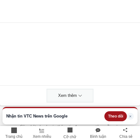
Xem thêm
Nhận tin VTC News trên Google
×
Theo dõi
THÔNG TIN HỮU ÍCH
Cập nhật nhanh các thông tin được quan tâm mỗi ngày
Trang chủ
Xem nhiều
Bình luận
Chia sẻ
Cỡ chữ