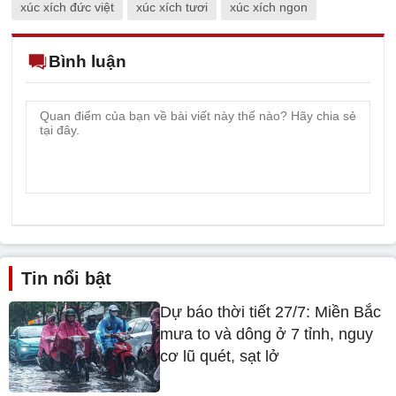
xúc xích đức việt
xúc xích tươi
xúc xích ngon
Bình luận
Tin nổi bật
Dự báo thời tiết 27/7: Miền Bắc
mưa to và dông ở 7 tỉnh, nguy
cơ lũ quét, sạt lở