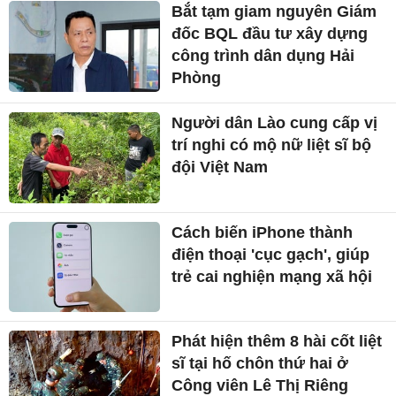
Bắt tạm giam nguyên Giám
đốc BQL đầu tư xây dựng
công trình dân dụng Hải
Phòng
Người dân Lào cung cấp vị
trí nghi có mộ nữ liệt sĩ bộ
đội Việt Nam
Cách biến iPhone thành
điện thoại 'cục gạch', giúp
trẻ cai nghiện mạng xã hội
Phát hiện thêm 8 hài cốt liệt
sĩ tại hố chôn thứ hai ở
Công viên Lê Thị Riêng