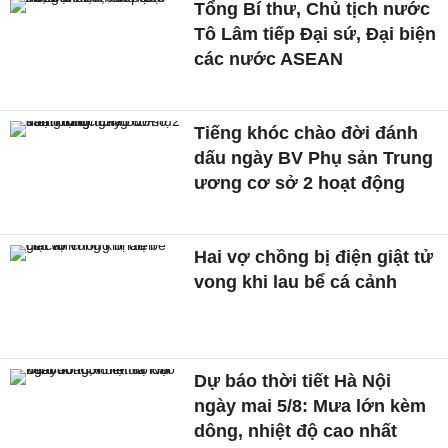
Tổng Bí thư, Chủ tịch nước
Tô Lâm tiếp Đại sứ, Đại biện
các nước ASEAN
Tiếng khóc chào đời đánh
dấu ngày BV Phụ sản Trung
ương cơ sở 2 hoạt động
Hai vợ chồng bị điện giật tử
vong khi lau bể cá cảnh
Dự báo thời tiết Hà Nội
ngày mai 5/8: Mưa lớn kèm
dông, nhiệt độ cao nhất