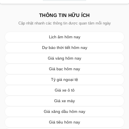
THÔNG TIN HỮU ÍCH
Cập nhật nhanh các thông tin được quan tâm mỗi ngày
Lịch âm hôm nay
Dự báo thời tiết hôm nay
Giá vàng hôm nay
Giá bạc hôm nay
Tỷ giá ngoại tệ
Giá xe ô tô
Giá xe máy
Giá xăng dầu hôm nay
Giá tiêu hôm nay