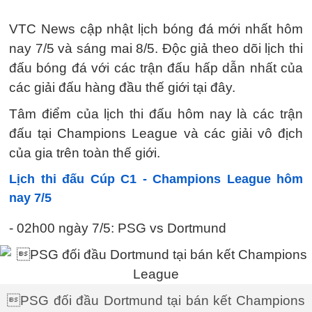
VTC News cập nhật lịch bóng đá mới nhất hôm
nay 7/5 và sáng mai 8/5. Độc giả theo dõi lịch thi
đấu bóng đá với các trận đấu hấp dẫn nhất của
các giải đấu hàng đầu thế giới tại đây.
Tâm điểm của lịch thi đấu hôm nay là các trận
đấu tại Champions League và các giải vô địch
của gia trên toàn thế giới.
Lịch thi đấu Cúp C1 - Champions League hôm
nay 7/5
- 02h00 ngày 7/5: PSG vs Dortmund
PSG đối đầu Dortmund tại bán kết Champions