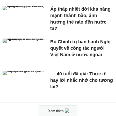
Áp thấp nhiệt đới khả năng
mạnh thành bão, ảnh
hưởng thế nào đến nước
ta?
Bộ Chính trị ban hành Nghị
quyết về công tác người
Việt Nam ở nước ngoài
40 tuổi đã già: Thực tế
hay lời nhắc nhở cho tương
lai?
Xem thêm