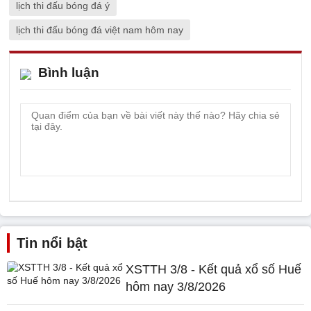
lịch thi đấu bóng đá ý
lịch thi đấu bóng đá việt nam hôm nay
Bình luận
Tin nổi bật
XSTTH 3/8 - Kết quả xổ số Huế
hôm nay 3/8/2026