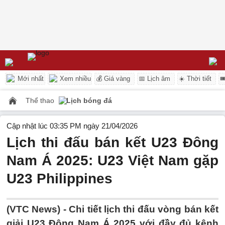
Mới nhất
Xem nhiều
💰 Giá vàng
📅 Lịch âm
☀️ Thời tiết

Thể thao
Lịch bóng đá
Cập nhật lúc 03:35 PM ngày 21/04/2026
Lịch thi đấu bán kết U23 Đông
Nam Á 2025: U23 Việt Nam gặp
U23 Philippines
(VTC News) -
Chi tiết lịch thi đấu vòng bán kết
giải U23 Đông Nam Á 2025 với đầy đủ kênh