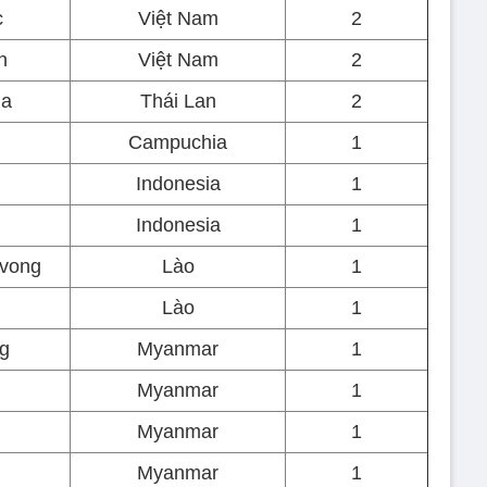
c
Việt Nam
2
h
Việt Nam
2
ha
Thái Lan
2
Campuchia
1
Indonesia
1
Indonesia
1
vong
Lào
1
Lào
1
g
Myanmar
1
Myanmar
1
Myanmar
1
Myanmar
1