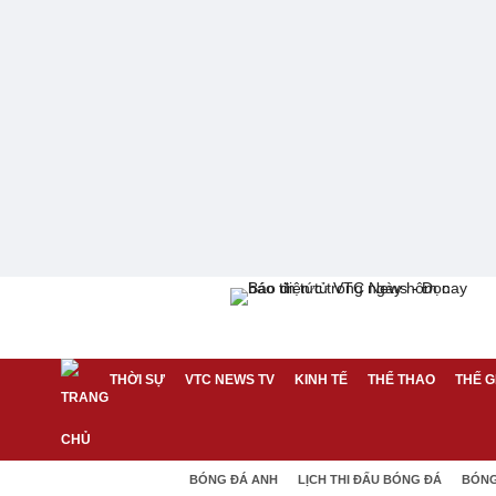
THỜI SỰ
VTC NEWS TV
KINH TẾ
THỂ THAO
THẾ G
BÓNG ĐÁ ANH
LỊCH THI ĐẤU BÓNG ĐÁ
BÓNG