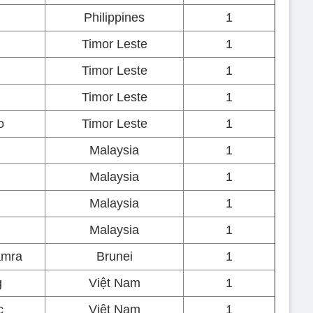
Philippines
1
Timor Leste
1
Timor Leste
1
Timor Leste
1
o
Timor Leste
1
Malaysia
1
Malaysia
1
Malaysia
1
Malaysia
1
amra
Brunei
1
g
Việt Nam
1
c
Việt Nam
1