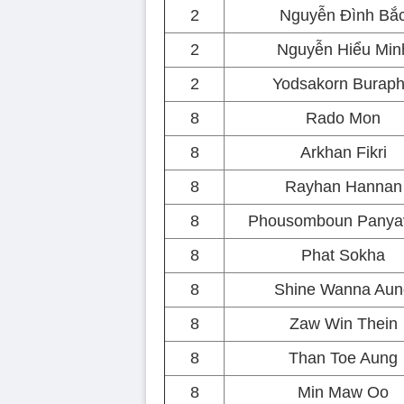
2
Nguyễn Đình Bắ
2
Nguyễn Hiểu Min
2
Yodsakorn Burap
8
Rado Mon
8
Arkhan Fikri
8
Rayhan Hannan
8
Phousomboun Panya
8
Phat Sokha
8
Shine Wanna Aun
8
Zaw Win Thein
8
Than Toe Aung
8
Min Maw Oo