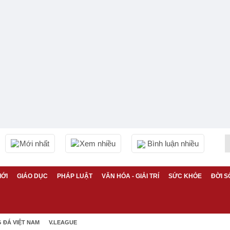
Mới nhất
Xem nhiều
Bình luận nhiều
IỚI
GIÁO DỤC
PHÁP LUẬT
VĂN HÓA - GIẢI TRÍ
SỨC KHỎE
ĐỜI S
 ĐÁ VIỆT NAM
V.LEAGUE