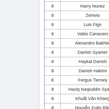
8
Harry Nunez
8
Zenivio
8
Luis Figo
8
Vabio Canavaro
8
Alexandro Bakhit
8
Danish Syamer
8
Haykal Danish
8
Danish Hakimi
8
Fergus Tierney
8
Haziq Naqiuddin Sy
8
Khuất Văn Khan
8
Nguyễn Xuân Bắ