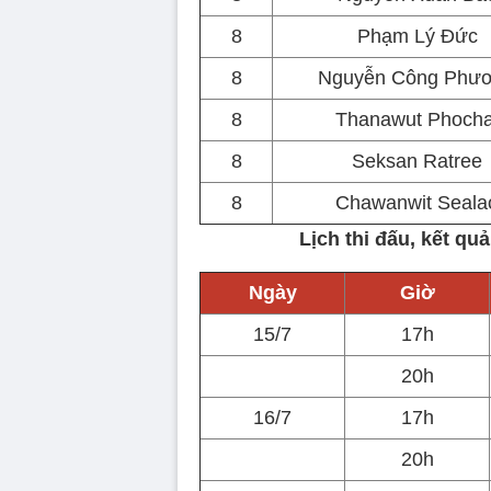
8
Phạm Lý Đức
8
Nguyễn Công Phư
8
Thanawut Phocha
8
Seksan Ratree
8
Chawanwit Seala
Lịch thi đấu, kết q
Ngày
Giờ
15/7
17h
20h
16/7
17h
20h