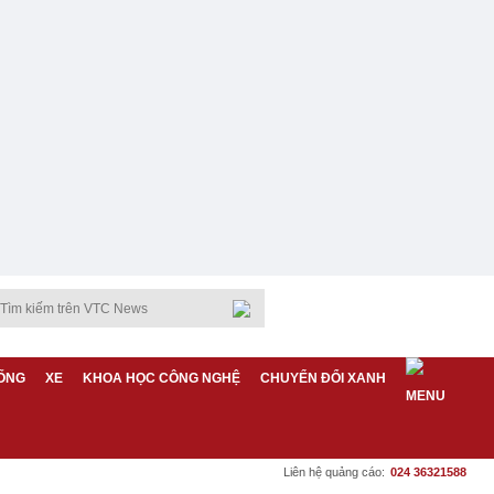
ỐNG
XE
KHOA HỌC CÔNG NGHỆ
CHUYỂN ĐỔI XANH
Liên hệ quảng cáo:
024 36321588