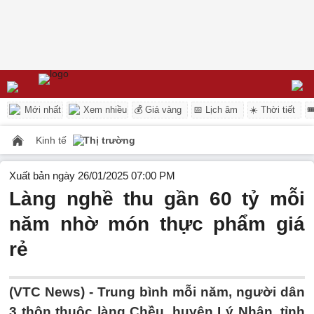
Mới nhất
Xem nhiều
💰 Giá vàng
📅 Lịch âm
☀️ Thời tiết

Kinh tế
Thị trường
Xuất bản ngày 26/01/2025 07:00 PM
Làng nghề thu gần 60 tỷ mỗi
năm nhờ món thực phẩm giá
rẻ
(VTC News) -
Trung bình mỗi năm, người dân
3 thôn thuộc làng Chều, huyện Lý Nhân, tỉnh