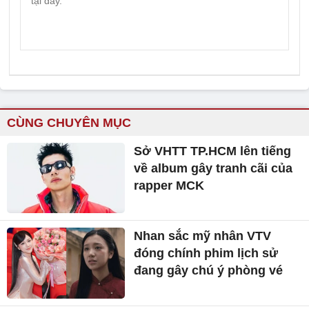
CÙNG CHUYÊN MỤC
Sở VHTT TP.HCM lên tiếng
về album gây tranh cãi của
rapper MCK
Nhan sắc mỹ nhân VTV
đóng chính phim lịch sử
đang gây chú ý phòng vé
Khán giả tranh cãi cái kết có
hậu cho người chồng ngoại
tình trong phim giờ vàng