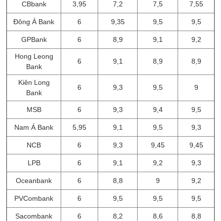
CBbank
3,95
7,2
7,5
7,55
Đông Á Bank
6
9,35
9,5
9,5
GPBank
6
8,9
9,1
9,2
Hong Leong
6
9,1
8,9
8,9
Bank
Kiên Long
6
9,3
9,5
9
Bank
MSB
6
9,3
9,4
9,5
Nam Á Bank
5,95
9,1
9,5
9,3
NCB
6
9,3
9,45
9,45
LPB
6
9,1
9,2
9,3
Oceanbank
6
8,8
9
9,2
PVCombank
6
9,5
9,5
9,5
Sacombank
6
8,2
8,6
8,8