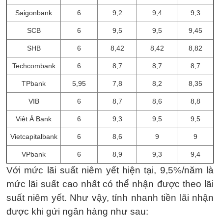
Saigonbank
6
9,2
9,4
9,3
SCB
6
9,5
9,5
9,45
SHB
6
8,42
8,42
8,82
Techcombank
6
8,7
8,7
8,7
TPbank
5,95
7,8
8,2
8,35
VIB
6
8,7
8,6
8,8
Việt Á Bank
6
9,3
9,5
9,5
Vietcapitalbank
6
8,6
9
9
VPbank
6
8,9
9,3
9,4
Với mức lãi suất niêm yết hiện tại, 9,5%/năm là
mức lãi suất cao nhất có thể nhận được theo lãi
suất niêm yết. Như vậy, tính nhanh tiền lãi nhận
được khi gửi ngân hàng như sau: