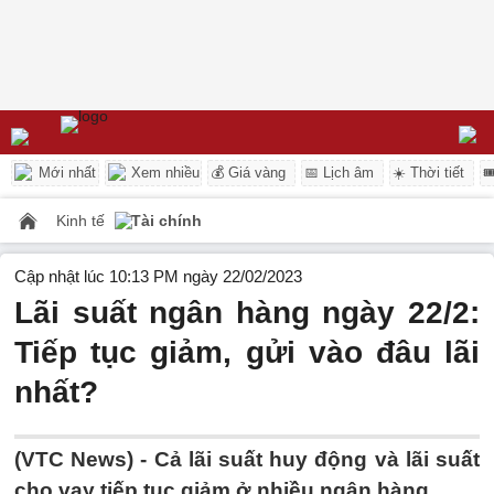
Mới nhất
Xem nhiều
💰 Giá vàng
📅 Lịch âm
☀️ Thời tiết

Kinh tế
Tài chính
Cập nhật lúc 10:13 PM ngày 22/02/2023
Lãi suất ngân hàng ngày 22/2:
Tiếp tục giảm, gửi vào đâu lãi
nhất?
(VTC News) -
Cả lãi suất huy động và lãi suất
cho vay tiếp tục giảm ở nhiều ngân hàng.