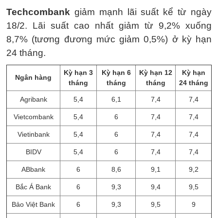
Techcombank
giảm mạnh lãi suất kể từ ngày
18/2. Lãi suất cao nhất giảm từ 9,2% xuống
8,7% (tương đương mức giảm 0,5%) ở kỳ hạn
24 tháng.
Kỳ hạn 3
Kỳ hạn 6
Kỳ hạn 12
Kỳ hạn
Ngân hàng
tháng
tháng
tháng
24 tháng
Agribank
5,4
6,1
7,4
7,4
Vietcombank
5,4
6
7,4
7,4
Vietinbank
5,4
6
7,4
7,4
BIDV
5,4
6
7,4
7,4
ABbank
6
8,6
9,1
9,2
Bắc Á Bank
6
9,3
9,4
9,5
Bảo Việt Bank
6
9,3
9,5
9