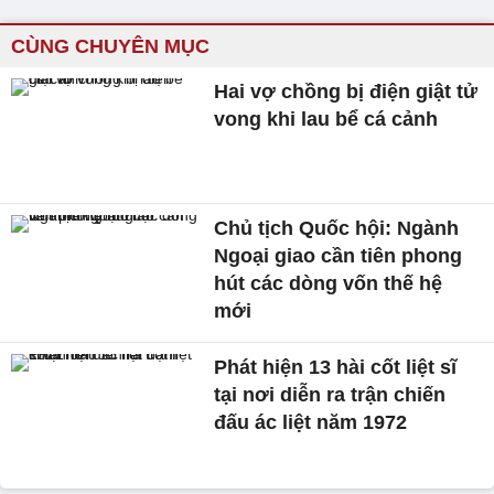
CÙNG CHUYÊN MỤC
Hai vợ chồng bị điện giật tử
vong khi lau bể cá cảnh
Chủ tịch Quốc hội: Ngành
Ngoại giao cần tiên phong
hút các dòng vốn thế hệ
mới
Phát hiện 13 hài cốt liệt sĩ
tại nơi diễn ra trận chiến
đấu ác liệt năm 1972