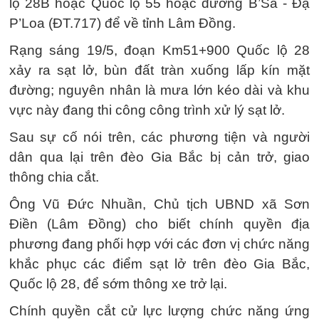
lộ 28B hoặc Quốc lộ 55 hoặc đường B’Sa - Đạ
P’Loa (ĐT.717) để về tỉnh Lâm Đồng.
Rạng sáng 19/5, đoạn Km51+900 Quốc lộ 28
xảy ra sạt lở, bùn đất tràn xuống lấp kín mặt
đường; nguyên nhân là mưa lớn kéo dài và khu
vực này đang thi công công trình xử lý sạt lở.
Sau sự cố nói trên, các phương tiện và người
dân qua lại trên đèo Gia Bắc bị cản trở, giao
thông chia cắt.
Ông Vũ Đức Nhuần, Chủ tịch UBND xã Sơn
Điền (Lâm Đồng) cho biết chính quyền địa
phương đang phối hợp với các đơn vị chức năng
khắc phục các điểm sạt lở trên đèo Gia Bắc,
Quốc lộ 28, để sớm thông xe trở lại.
Chính quyền cắt cử lực lượng chức năng ứng