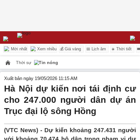
Mới nhất
Xem nhiều
💰 Giá vàng
📅 Lịch âm
☀️ Thời tiết

Thời sự
Tin nóng
Xuất bản ngày 19/05/2026 11:15 AM
Hà Nội dự kiến nơi tái định cư
cho 247.000 người dân dự án
Trục đại lộ sông Hồng
(VTC News) -
Dự kiến khoảng 247.431 người
với khoảng 70.474 hộ dân trong phạm vi dự