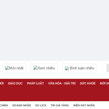
Mới nhất
Xem nhiều
Bình luận nhiều
IỚI
GIÁO DỤC
PHÁP LUẬT
VĂN HÓA - GIẢI TRÍ
SỨC KHỎE
ĐỜI S
 CHÍNH
DOANH NHÂN
DU LỊCH
TIN GIÁ VÀNG
ĐIỆN HẠT NHÂN