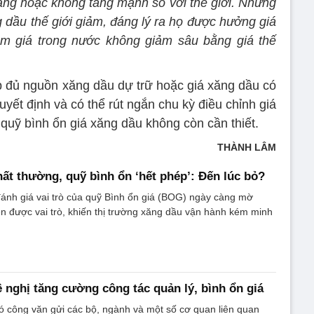
ăng hoặc không tăng mạnh so với thế giới. Nhưng
ng dầu thế giới giảm, đáng lý ra họ được hưởng giá
làm giá trong nước không giảm sâu bằng giá thế
 đủ nguồn xăng dầu dự trữ hoặc giá xăng dầu có
uyết định và có thể rút ngắn chu kỳ điều chỉnh giá
quỹ bình ổn giá xăng dầu không còn cần thiết.
THÀNH LÂM
hất thường, quỹ bình ổn ‘hết phép’: Đến lúc bỏ?
ánh giá vai trò của quỹ Bình ổn giá (BOG) ngày càng mờ
ện được vai trò, khiến thị trường xăng dầu vận hành kém minh
ề nghị tăng cường công tác quản lý, bình ổn giá
ó công văn gửi các bộ, ngành và một số cơ quan liên quan