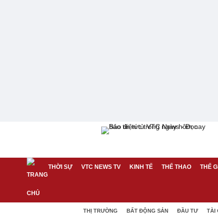
THỜI SỰ
VTC NEWS TV
KINH TẾ
THỂ THAO
THẾ G
THỊ TRƯỜNG
BẤT ĐỘNG SẢN
ĐẦU TƯ
TÀI