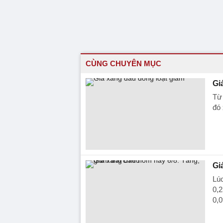
CÙNG CHUYÊN MỤC
Gi
Từ 
đó
Gi
Lú
0,2
0,0