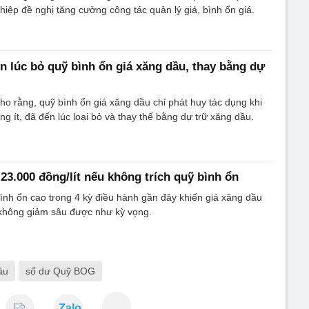
iệp đề nghị tăng cường công tác quản lý giá, bình ổn giá.
n lúc bỏ quỹ bình ổn giá xăng dầu, thay bằng dự
ho rằng, quỹ bình ổn giá xăng dầu chỉ phát huy tác dụng khi
ng ít, đã đến lúc loại bỏ và thay thế bằng dự trữ xăng dầu.
23.000 đồng/lít nếu không trích quỹ bình ổn
 bình ổn cao trong 4 kỳ điều hành gần đây khiến giá xăng dầu
 không giảm sâu được như kỳ vọng.
ầu
số dư Quỹ BOG
Zalo