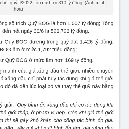
n hết quý II/2022 còn dư hơn 310 tỷ đồng. (Ảnh minh
họa)
 tổng số trích Quỹ BOG là hơn 1.007 tỷ đồng; Tổng
đến hết ngày 30/6 là 526,726 tỷ đồng.
 dư Quỹ BOG dương trong quý đạt 1,426 tỷ đồng;
ỹ BOG âm ở mức 1,792 triệu đồng;
số dư Quỹ BOG ở mức âm hơn 169 tỷ đồng.
 mạnh của giá xăng dầu thế giới, nhiều chuyên
giá xăng dầu chỉ phát huy tác dụng khi giá thế giới
o đó đã đến lúc loại bỏ và thay thế quỹ này bằng
ý giải:
“Quỹ bình ổn xăng dầu chỉ có tác dụng khi
 giới thấp, ở phạm vi hẹp. Còn khi giá thế giới
m thì sẽ gây khó khăn cho công tác bình ổn giá.
của dân, vậy mà khi quỹ bình ổn âm, giá xăng dầu