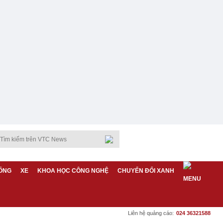
ỐNG
XE
KHOA HỌC CÔNG NGHỆ
CHUYỂN ĐỔI XANH
Liên hệ quảng cáo:
024 36321588