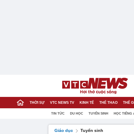
THỜI SỰ
VTC NEWS TV
KINH TẾ
THỂ THAO
THẾ G
TIN TỨC
DU HỌC
TUYỂN SINH
HỌC TIẾNG
Giáo dục
Tuyển sinh