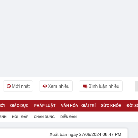
Mới nhất
Xem nhiều
Bình luận nhiều
IỚI
GIÁO DỤC
PHÁP LUẬT
VĂN HÓA - GIẢI TRÍ
SỨC KHỎE
ĐỜI S
 ANH
HỎI - ĐÁP
CHÂN DUNG
DIỄN ĐÀN
Xuất bản ngày 27/06/2024 08:47 PM