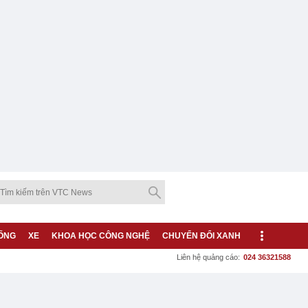
ỐNG
XE
KHOA HỌC CÔNG NGHỆ
CHUYỂN ĐỔI XANH
Liên hệ quảng cáo:
024 36321588