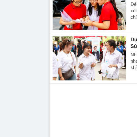
Đến
xé
chí
Dự
Sứ
Nhi
nh
khả