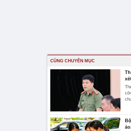
CÙNG CHUYÊN MỤC
Th
xé
The
côn
chư
Bộ
ảo