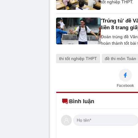
tốt nghiệp THPT.
'Trúng tủ' đề V
liền 8 trang giấ
Đoán trúng đề Văn 
hoàn thành tốt bài t
thi tốt nghiệp THPT
đề thi môn Toán
Facebook
Bình luận