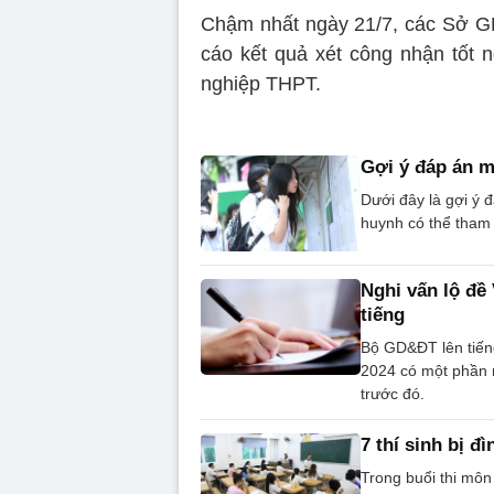
Chậm nhất ngày 21/7, các Sở GD
cáo kết quả xét công nhận tốt
nghiệp THPT.
Gợi ý đáp án m
Dưới đây là gợi ý 
huynh có thể tham
Nghi vấn lộ đề
tiếng
Bộ GD&ĐT lên tiếng
2024 có một phần n
trước đó.
7 thí sinh bị đ
Trong buổi thi môn