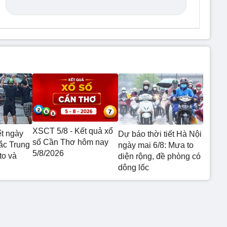
XSCT 5/8 - Kết quả xổ
ết ngày
Dự báo thời tiết Hà Nội
số Cần Thơ hôm nay
ắc Trung
ngày mai 6/8: Mưa to
5/8/2026
to và
diện rộng, đề phòng có
dông lốc