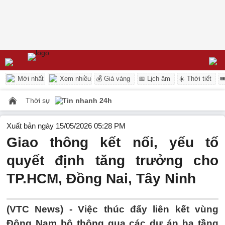
Mới nhất
Xem nhiều
💰 Giá vàng
📅 Lịch âm
☀️ Thời tiết

Thời sự
Tin nhanh 24h
Xuất bản ngày 15/05/2026 05:28 PM
Giao thông kết nối, yếu tố
quyết định tăng trưởng cho
TP.HCM, Đồng Nai, Tây Ninh
(VTC News) -
Việc thúc đẩy liên kết vùng
Đông Nam bộ thông qua các dự án hạ tầng