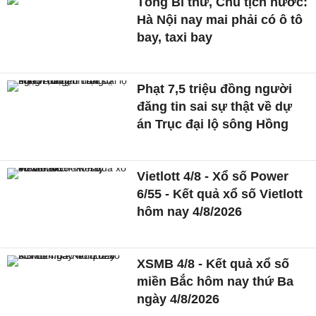
Tổng Bí thư, Chủ tịch nước:
Hà Nội nay mai phải có ô tô
bay, taxi bay
Phạt 7,5 triệu đồng người
đăng tin sai sự thật về dự
án Trục đại lộ sông Hồng
Vietlott 4/8 - Xổ số Power
6/55 - Kết quả xổ số Vietlott
hôm nay 4/8/2026
XSMB 4/8 - Kết quả xổ số
miền Bắc hôm nay thứ Ba
ngày 4/8/2026