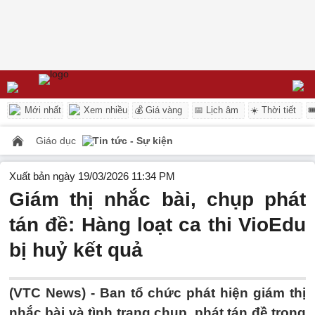
Mới nhất
Xem nhiều
💰 Giá vàng
📅 Lịch âm
☀️ Thời tiết

Giáo dục
Tin tức - Sự kiện
Xuất bản ngày 19/03/2026 11:34 PM
Giám thị nhắc bài, chụp phát
tán đề: Hàng loạt ca thi VioEdu
bị huỷ kết quả
(VTC News) -
Ban tổ chức phát hiện giám thị
nhắc bài và tình trạng chụp, phát tán đề trong