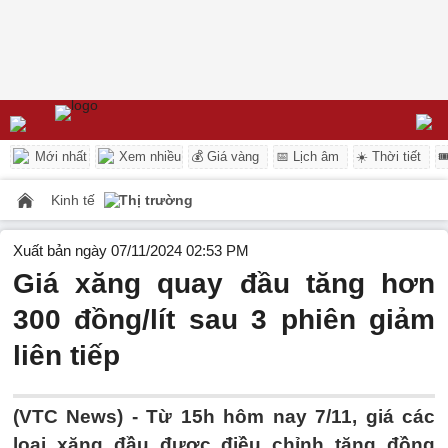
Mới nhất
Xem nhiều
💰 Giá vàng
📅 Lịch âm
☀️ Thời tiết

Kinh tế
Thị trường
Xuất bản ngày 07/11/2024 02:53 PM
Giá xăng quay đầu tăng hơn
300 đồng/lít sau 3 phiên giảm
liên tiếp
(VTC News) -
Từ 15h hôm nay 7/11, giá các
loại xăng đầu được điều chỉnh tăng đồng