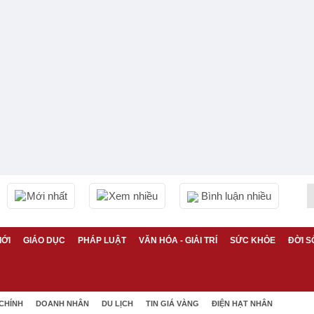
Mới nhất
Xem nhiều
Bình luận nhiều
IỚI
GIÁO DỤC
PHÁP LUẬT
VĂN HÓA - GIẢI TRÍ
SỨC KHỎE
ĐỜI S
 CHÍNH
DOANH NHÂN
DU LỊCH
TIN GIÁ VÀNG
ĐIỆN HẠT NHÂN