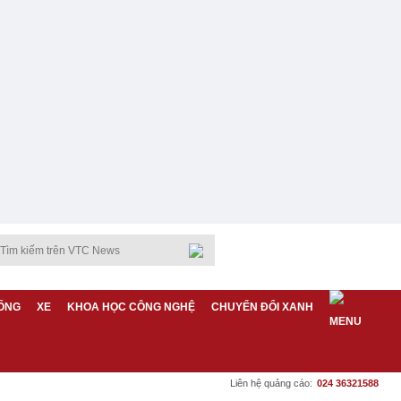
ỐNG
XE
KHOA HỌC CÔNG NGHỆ
CHUYỂN ĐỔI XANH
Liên hệ quảng cáo:
024 36321588