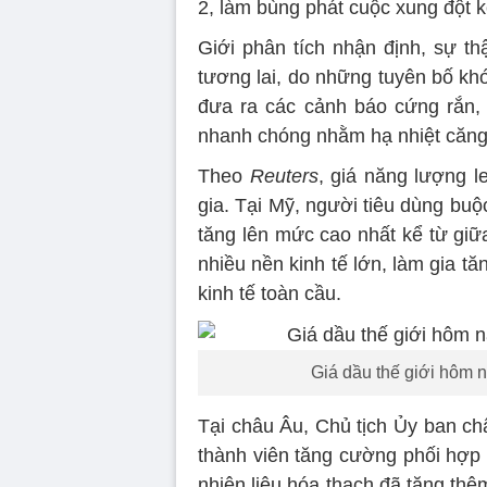
2, làm bùng phát cuộc xung đột k
Giới phân tích nhận định, sự th
tương lai, do những tuyên bố kh
đưa ra các cảnh báo cứng rắn,
nhanh chóng nhằm hạ nhiệt căng
Theo
Reuters
, giá năng lượng l
gia. Tại Mỹ, người tiêu dùng buộc
tăng lên mức cao nhất kể từ giữ
nhiều nền kinh tế lớn, làm gia t
kinh tế toàn cầu.
Giá dầu thế giới hôm 
Tại châu Âu, Chủ tịch Ủy ban ch
thành viên tăng cường phối hợp 
nhiên liệu hóa thạch đã tăng thê