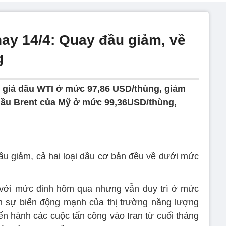
ay 14/4: Quay đầu giảm, về
g
, giá dầu WTI ở mức 97,86 USD/thùng, giảm
 dầu Brent của Mỹ ở mức 99,36USD/thùng,
u giảm, cả hai loại dầu cơ bản đều về dưới mức
o với mức đỉnh hôm qua nhưng vẫn duy trì ở mức
h sự biến động mạnh của thị trường năng lượng
iến hành các cuộc tấn công vào Iran từ cuối tháng