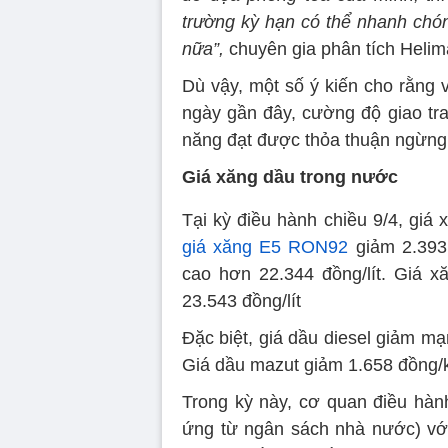
trường kỳ hạn có thể nhanh chó
nữa”,
chuyên gia phân tích Helima
Dù vậy, một số ý kiến cho rằng
ngày gần đây, cường độ giao tra
năng đạt được thỏa thuận ngừng b
Giá xăng dầu trong nước
Tại kỳ điều hành chiều 9/4, giá
giá xăng E5 RON92
giảm 2.393 
cao hơn 22.344 đồng/lít. Giá 
23.543 đồng/lít
Đặc biệt, giá dầu diesel giảm mạ
Giá dầu mazut giảm 1.658 đồng/
Trong kỳ này, cơ quan điều hành 
ứng từ ngân sách nhà nước) với