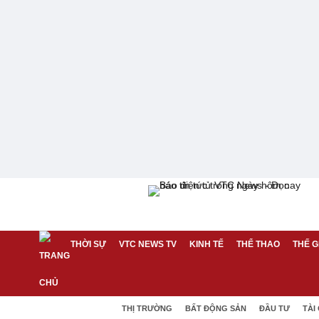
THỜI SỰ
VTC NEWS TV
KINH TẾ
THỂ THAO
THẾ G
THỊ TRƯỜNG
BẤT ĐỘNG SẢN
ĐẦU TƯ
TÀI