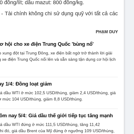
00 đồng/lít; dầu mazut: 800 đồng/kg.
- Tài chính không chi sử dụng quỹ với tất cả các
PHẠM DUY
cơ hội cho xe điện Trung Quốc 'bùng nổ'
 xung đột tại Trung Đông, xe điện bất ngờ trở thành lời giải
 xe điện Trung Quốc nổi lên và sẵn sàng tận dụng cơ hội lịch
y 1/4: Đồng loạt giảm
giá dầu WTI ở mức 102,5 USD/thùng, giảm 2,4 USD/thùng, giá
ở mức 104 USD/thùng, giảm 8,8 USD/thùng.
ôm nay 5/4: Giá dầu thế giới tiếp tục tăng mạnh
giá dầu WTI đứng ở mức 111,5 USD/thùng, tăng 11,42
khi đó, giá dầu Brent của Mỹ đứng ở ngưỡng 109 USD/thùng,