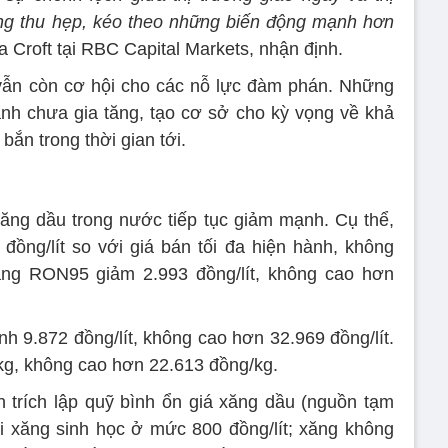
ng thu hẹp, kéo theo những biến động mạnh hơn
 Croft tại RBC Capital Markets, nhận định.
 vẫn còn cơ hội cho các nỗ lực đàm phán. Những
nh chưa gia tăng, tạo cơ sở cho kỳ vọng về khả
ắn trong thời gian tới.
 xăng dầu trong nước tiếp tục giảm mạnh. Cụ thể,
đồng/lít so với giá bán tối đa hiện hành, không
xăng RON95 giảm 2.993 đồng/lít, không cao hơn
nh 9.872 đồng/lít, không cao hơn 32.969 đồng/lít.
kg, không cao hơn 22.613 đồng/kg.
trích lập quỹ bình ổn giá xăng dầu (nguồn tạm
 xăng sinh học ở mức 800 đồng/lít; xăng không