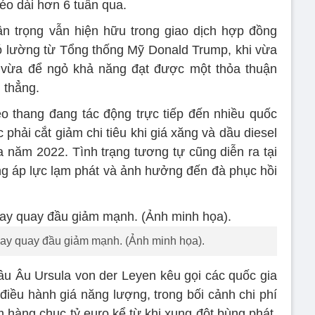
éo dài hơn 6 tuần qua.
ận trọng vẫn hiện hữu trong giao dịch hợp đồng
ó lường từ Tổng thống Mỹ Donald Trump, khi vừa
 vừa để ngỏ khả năng đạt được một thỏa thuận
 thẳng.
eo thang đang tác động trực tiếp đến nhiều quốc
 phải cắt giảm chi tiêu khi giá xăng và dầu diesel
a năm 2022. Tình trạng tương tự cũng diễn ra tại
ăng áp lực lạm phát và ảnh hưởng đến đà phục hồi
nay quay đầu giảm mạnh. (Ảnh minh họa).
âu Âu Ursula von der Leyen kêu gọi các quốc gia
điều hành giá năng lượng, trong bối cảnh chi phí
m hàng chục tỷ euro kể từ khi xung đột bùng phát.