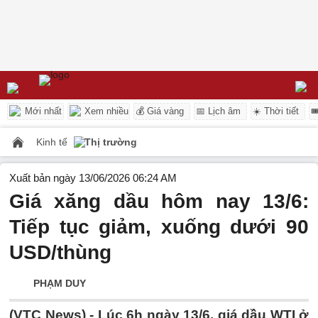
Mới nhất
Xem nhiều
💰 Giá vàng
📅 Lịch âm
☀️ Thời tiết

Kinh tế
Thị trường
Xuất bản ngày 13/06/2026 06:24 AM
Giá xăng dầu hôm nay 13/6:
Tiếp tục giảm, xuống dưới 90
USD/thùng
PHẠM DUY
(VTC News) -
Lúc 6h ngày 13/6, giá dầu WTI ở