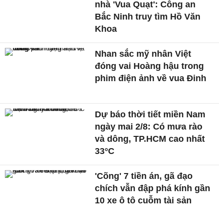
nhà 'Vua Quạt': Công an
Bắc Ninh truy tìm Hồ Văn
Khoa
Nhan sắc mỹ nhân Việt
đóng vai Hoàng hậu trong
phim điện ảnh về vua Đinh
Dự báo thời tiết miền Nam
ngày mai 2/8: Có mưa rào
và dông, TP.HCM cao nhất
33°C
'Cõng' 7 tiền án, gã đạo
chích vẫn đập phá kính gần
10 xe ô tô cuỗm tài sản