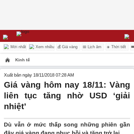
Mới nhất
Xem nhiều
💰 Giá vàng
📅 Lịch âm
☀️ Thời tiết

Kinh tế
Xuất bản ngày 18/11/2018 07:28 AM
Giá vàng hôm nay 18/11: Vàng
liên tục tăng nhờ USD ‘giải
nhiệt’
Dù vẫn ở mức thấp song những phiên gần
đây giá vàng đang phục hồi và tăng trở lại.