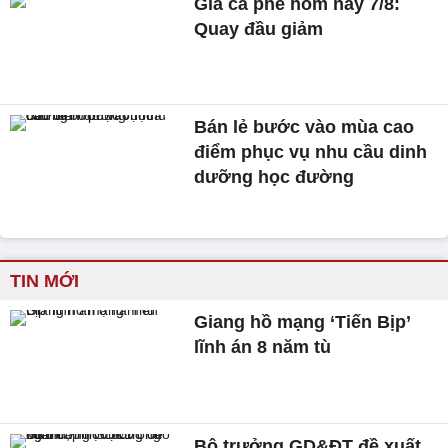
Giá cà phê hôm nay 7/8:
Quay đầu giảm
Bán lẻ bước vào mùa cao
điểm phục vụ nhu cầu dinh
dưỡng học đường
TIN MỚI
Giang hồ mạng ‘Tiến Bịp’
lĩnh án 8 năm tù
Bộ trưởng GD&ĐT đề xuất