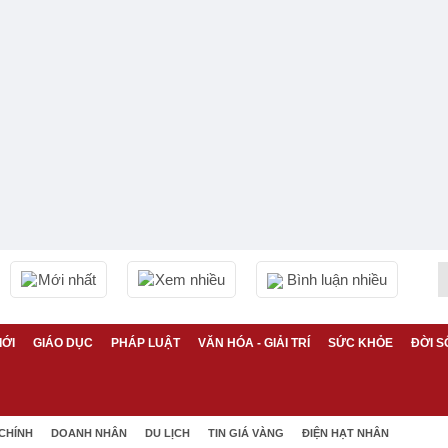
Mới nhất
Xem nhiều
Bình luận nhiều
IỚI
GIÁO DỤC
PHÁP LUẬT
VĂN HÓA - GIẢI TRÍ
SỨC KHỎE
ĐỜI S
 CHÍNH
DOANH NHÂN
DU LỊCH
TIN GIÁ VÀNG
ĐIỆN HẠT NHÂN