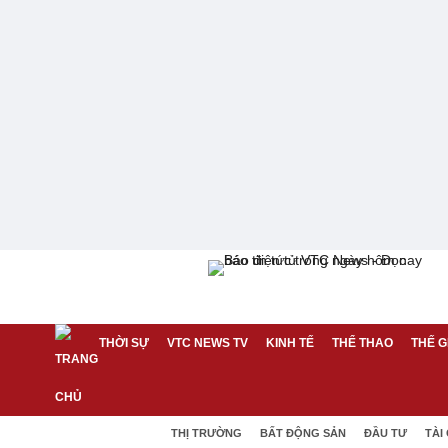
THỜI SỰ
VTC NEWS TV
KINH TẾ
THỂ THAO
THẾ G
THỊ TRƯỜNG
BẤT ĐỘNG SẢN
ĐẦU TƯ
TÀI