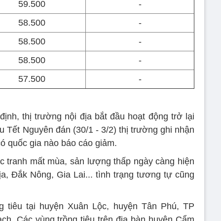
59.500
-
58.500
-
58.500
-
58.500
-
57.500
-
ịnh, thị trường nội địa bắt đầu hoạt động trở lại
u Tết Nguyên đán (30/1 - 3/2) thị trường ghi nhận
có quốc gia nào báo cáo giảm.
c tranh mất mùa, sản lượng thấp ngày càng hiện
, Đắk Nông, Gia Lai... tình trạng tương tự cũng
ng tiêu tại huyện Xuân Lộc, huyện Tân Phú, TP
h. Các vùng trồng tiêu trên địa bàn huyện Cẩm