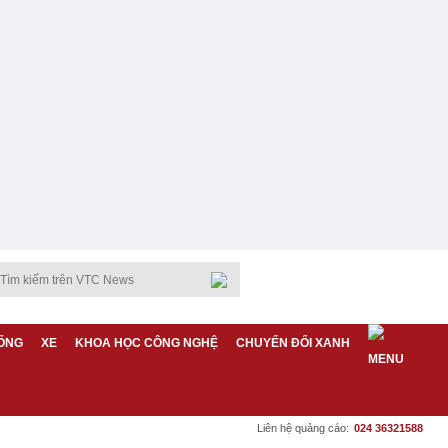
ỐNG
XE
KHOA HỌC CÔNG NGHỆ
CHUYỂN ĐỔI XANH
Liên hệ quảng cáo:
024 36321588