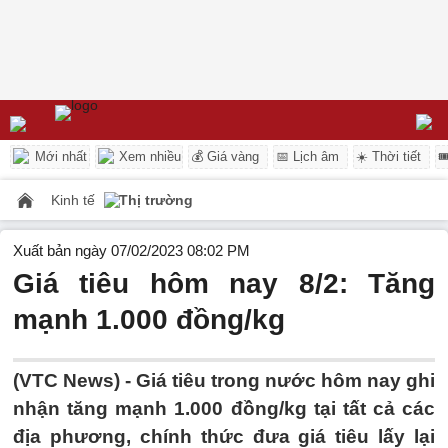
Mới nhất
Xem nhiều
💰 Giá vàng
📅 Lịch âm
☀️ Thời tiết

Kinh tế
Thị trường
Xuất bản ngày 07/02/2023 08:02 PM
Giá tiêu hôm nay 8/2: Tăng
mạnh 1.000 đồng/kg
(VTC News) -
Giá tiêu trong nước hôm nay ghi
nhận tăng mạnh 1.000 đồng/kg tại tất cả các
địa phương, chính thức đưa giá tiêu lấy lại