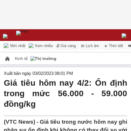
Mới nhất
Xem nhiều
💰 Giá vàng
📅 Lịch âm
☀️ Thời tiết

Kinh tế
Thị trường
Xuất bản ngày 03/02/2023 08:01 PM
Giá tiêu hôm nay 4/2: Ổn định
trong mức 56.000 - 59.000
đồng/kg
(VTC News) -
Giá tiêu trong nước hôm nay ghi
nhận sự ổn định khi không có thay đổi so với