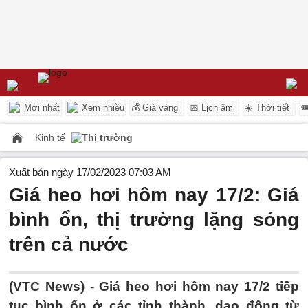
Mới nhất
Xem nhiều
💰 Giá vàng
📅 Lịch âm
☀️ Thời tiết

Kinh tế
Thị trường
Xuất bản ngày 17/02/2023 07:03 AM
Giá heo hơi hôm nay 17/2: Giá
bình ổn, thị trường lặng sóng
trên cả nước
(VTC News) -
Giá heo hơi hôm nay 17/2 tiếp
tục bình ổn ở các tỉnh thành, dao động từ