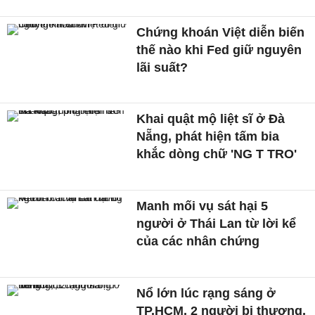
Chứng khoán Việt diễn biến
thế nào khi Fed giữ nguyên
lãi suất?
Khai quật mộ liệt sĩ ở Đà
Nẵng, phát hiện tấm bia
khắc dòng chữ 'NG T TRO'
Manh mối vụ sát hại 5
người ở Thái Lan từ lời kể
của các nhân chứng
Nổ lớn lúc rạng sáng ở
TP.HCM, 2 người bị thương,