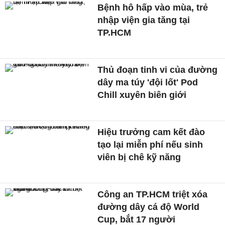
Bệnh hô hấp vào mùa, trẻ
nhập viện gia tăng tại
TP.HCM
Thủ đoạn tinh vi của đường
dây ma túy 'đội lốt' Pod
Chill xuyên biên giới
Hiệu trưởng cam kết đào
tạo lại miễn phí nếu sinh
viên bị chê kỹ năng
Công an TP.HCM triệt xóa
đường dây cá độ World
Cup, bắt 17 người