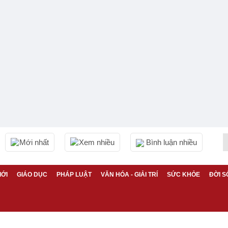
Mới nhất
Xem nhiều
Bình luận nhiều
IỚI
GIÁO DỤC
PHÁP LUẬT
VĂN HÓA - GIẢI TRÍ
SỨC KHỎE
ĐỜI S