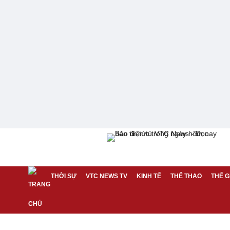
THỜI SỰ
VTC NEWS TV
KINH TẾ
THỂ THAO
THẾ G