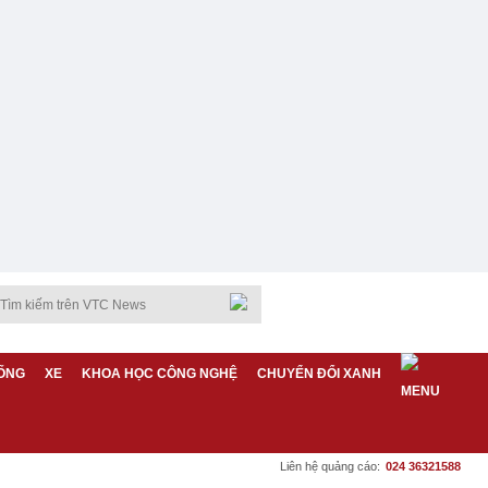
ỐNG
XE
KHOA HỌC CÔNG NGHỆ
CHUYỂN ĐỔI XANH
Liên hệ quảng cáo:
024 36321588