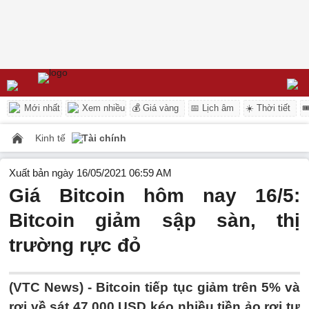
Mới nhất
Xem nhiều
💰 Giá vàng
📅 Lịch âm
☀️ Thời tiết

Kinh tế
Tài chính
Xuất bản ngày 16/05/2021 06:59 AM
Giá Bitcoin hôm nay 16/5:
Bitcoin giảm sập sàn, thị
trường rực đỏ
(VTC News) -
Bitcoin tiếp tục giảm trên 5% và
rơi về sát 47.000 USD kéo nhiều tiền ảo rơi tự