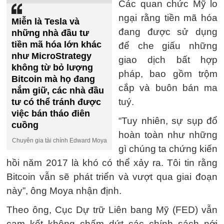
Các quan chức Mỹ lo
ngại rằng tiền mã hóa
Miễn là Tesla và
đang được sử dụng
những nhà đầu tư
tiền mã hóa lớn khác
để che giấu những
như MicroStrategy
giao dịch bất hợp
không từ bỏ lượng
pháp, bao gồm trộm
Bitcoin mà họ đang
cắp và buôn bán ma
nắm giữ, các nhà đầu
tuý.
tư có thể tránh được
việc bán tháo điên
“Tuy nhiên, sự sụp đổ
cuồng
hoàn toàn như những
Chuyên gia tài chính Edward Moya
gì chúng ta chứng kiến
hồi năm 2017 là khó có thể xảy ra. Tôi tin rằng
Bitcoin vẫn sẽ phát triển và vượt qua giai đoạn
này”, ông Moya nhận định.
Theo ông, Cục Dự trữ Liên bang Mỹ (FED) vẫn
cam kết không chấm dứt các chính sách nới