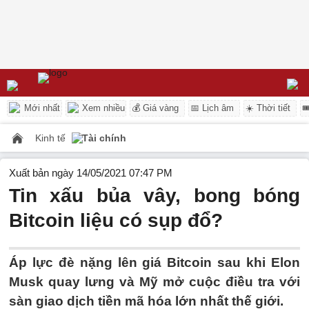
Mới nhất
Xem nhiều
💰 Giá vàng
📅 Lịch âm
☀️ Thời tiết

Kinh tế
Tài chính
Xuất bản ngày 14/05/2021 07:47 PM
Tin xấu bủa vây, bong bóng
Bitcoin liệu có sụp đổ?
Áp lực đè nặng lên giá Bitcoin sau khi Elon
Musk quay lưng và Mỹ mở cuộc điều tra với
sàn giao dịch tiền mã hóa lớn nhất thế giới.